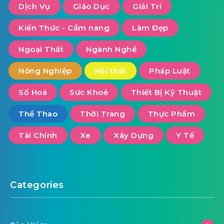
Dịch Vụ
Giáo Dục
Giải Trí
Kiến Thức - Cẩm nang
Làm Đẹp
Ngoại Thất
Ngành Nghề
Nông Nghiệp
Nội thất
Pháp Luật
Số Hoá
Sức Khoẻ
Thiết Bị Kỹ Thuật
Thể Thao
Thời Trang
Thực Phẩm
Tài Chính
Xe
Xây Dựng
Y Tế
Categories