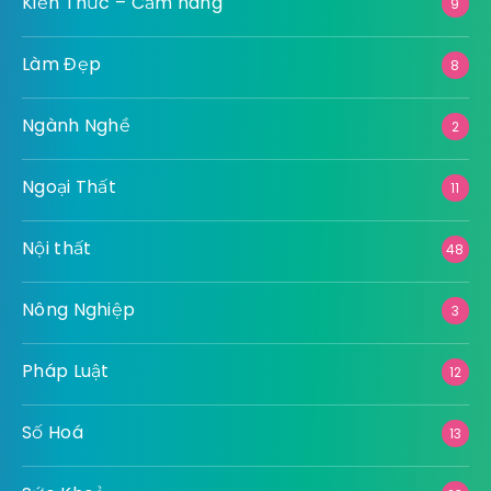
Kiến Thức – Cẩm nang
9
Làm Đẹp
8
Ngành Nghề
2
Ngoại Thất
11
Nội thất
48
Nông Nghiệp
3
Pháp Luật
12
Số Hoá
13