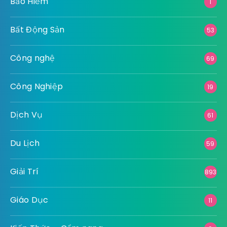
Bảo Hiểm
1
Bất Động Sản
53
Công nghệ
69
Công Nghiệp
19
Dịch Vụ
61
Du Lịch
59
Giải Trí
893
Giáo Dục
11