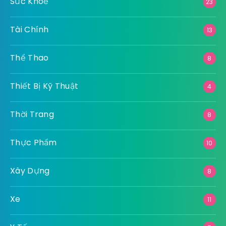
Sức Khoẻ
23
Tài Chính
13
Thể Thao
8
Thiết Bị Kỹ Thuật
4
Thời Trang
8
Thực Phẩm
10
Xây Dựng
8
Xe
11