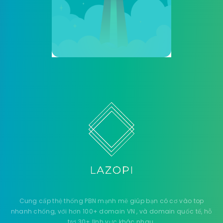
Cung cấp thệ thống PBN mạnh mẽ giúp bạn có cơ vào top
nhanh chống, với hơn 100+ domain VN , và domain quốc tế, hỗ
trợ 30+ lĩnh vực khác nhau.