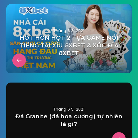
Tháng 6 3, 2021
HOT HÒN HỌT 2 TỰA GAME NỔI
TIẾNG TÀI XỈU 8XBET & XÓC ĐĨA
8XBET
Tháng 6 5, 2021
Đá Granite (đá hoa cương) tự nhiên
là gì?