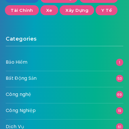
Tài Chính
Xe
Xây Dựng
Y Tế
Categories
Bảo Hiểm
1
Bất Động Sản
53
Công nghệ
69
Công Nghiệp
19
Dịch Vụ
61