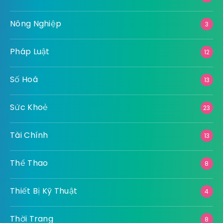
Nông Nghiệp
3
Pháp Luật
12
Số Hoá
13
Sức Khoẻ
23
Tài Chính
13
Thể Thao
8
Thiết Bị Kỹ Thuật
4
Thời Trang
8