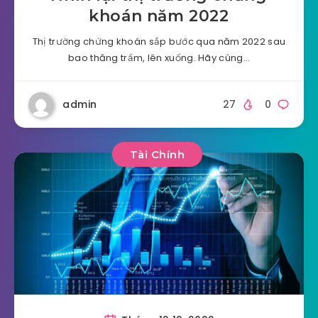
khoán năm 2022
Thị trường chứng khoán sắp bước qua năm 2022 sau
bao thăng trầm, lên xuống. Hãy cùng…
admin
27
0
Tài Chính