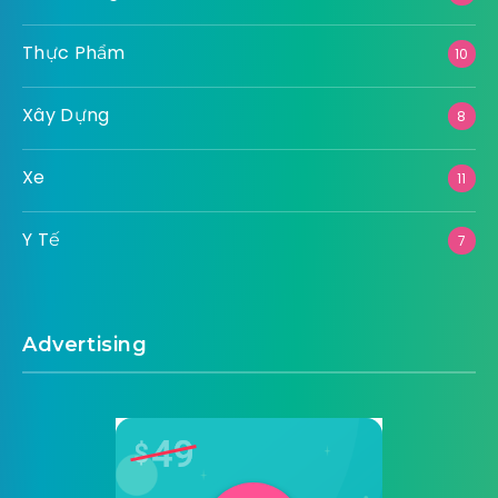
Thực Phẩm
10
Xây Dựng
8
Xe
11
Y Tế
7
Advertising