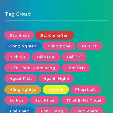
Tag Cloud
Bảo Hiểm
Bất Động Sản
Công Nghiệp
Công nghệ
Du Lịch
Dịch Vụ
Giáo Dục
Giải Trí
Kiến Thức - Cẩm nang
Làm Đẹp
Ngoại Thất
Ngành Nghề
Nông Nghiệp
Nội thất
Pháp Luật
Số Hoá
Sức Khoẻ
Thiết Bị Kỹ Thuật
Thể Thao
Thời Trang
Thực Phẩm