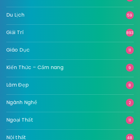
Du Lịch
59
Giải Trí
893
Giáo Dục
11
Kiến Thức – Cẩm nang
9
Làm Đẹp
8
Ngành Nghề
2
Ngoại Thất
11
Nội thất
48