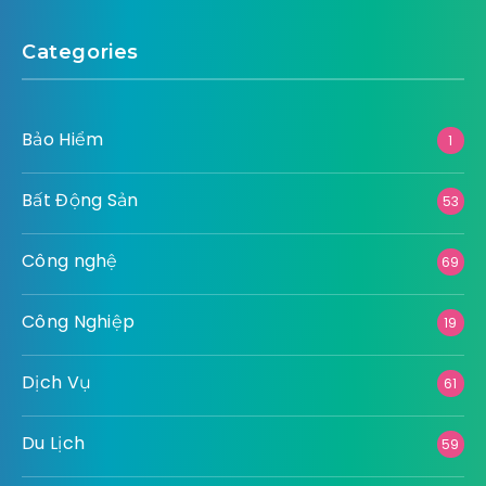
Categories
Bảo Hiểm
1
Bất Động Sản
53
Công nghệ
69
Công Nghiệp
19
Dịch Vụ
61
Du Lịch
59