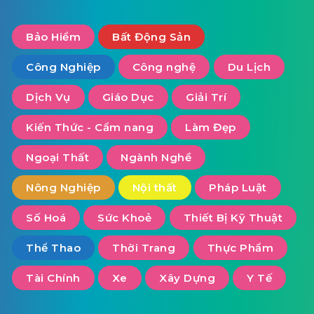
Bảo Hiểm
Bất Động Sản
Công Nghiệp
Công nghệ
Du Lịch
Dịch Vụ
Giáo Dục
Giải Trí
Kiến Thức - Cẩm nang
Làm Đẹp
Ngoại Thất
Ngành Nghề
Nông Nghiệp
Nội thất
Pháp Luật
Số Hoá
Sức Khoẻ
Thiết Bị Kỹ Thuật
Thể Thao
Thời Trang
Thực Phẩm
Tài Chính
Xe
Xây Dựng
Y Tế