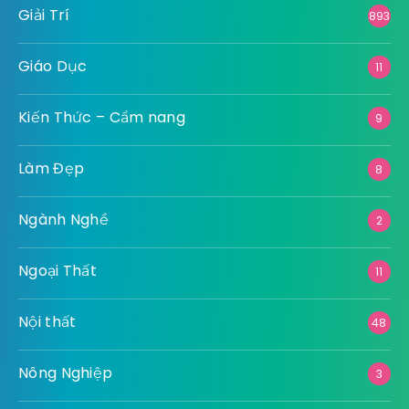
Giải Trí
893
Giáo Dục
11
Kiến Thức – Cẩm nang
9
Làm Đẹp
8
Ngành Nghề
2
Ngoại Thất
11
Nội thất
48
Nông Nghiệp
3