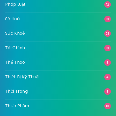
Pháp Luật
12
Số Hoá
13
Sức Khoẻ
23
Tài Chính
13
Thể Thao
8
Thiết Bị Kỹ Thuật
4
Thời Trang
8
Thực Phẩm
10