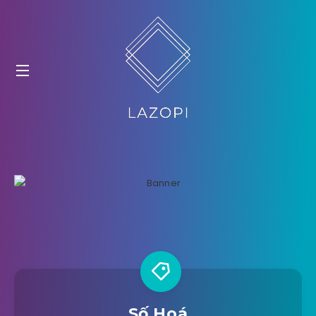
Số Hoá