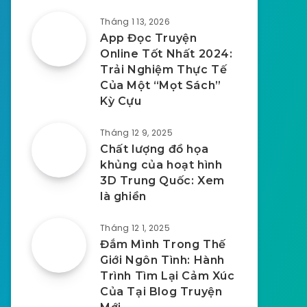
Tháng 1 13, 2026
App Đọc Truyện
Online Tốt Nhất 2024:
Trải Nghiệm Thực Tế
Của Một “Mọt Sách”
Kỳ Cựu
Tháng 12 9, 2025
Chất lượng đồ họa
khủng của hoạt hình
3D Trung Quốc: Xem
là ghiền
Tháng 12 1, 2025
Đắm Mình Trong Thế
Giới Ngôn Tình: Hành
Trình Tìm Lại Cảm Xúc
Của Tại Blog Truyện