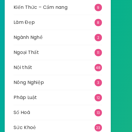
Kiến Thức – Cẩm nang
9
Làm Đẹp
8
Ngành Nghề
2
Ngoại Thất
11
Nội thất
48
Nông Nghiệp
3
Pháp Luật
12
Số Hoá
13
Sức Khoẻ
23