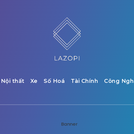
Nội thất
Xe
Số Hoá
Tài Chính
Công Ngh