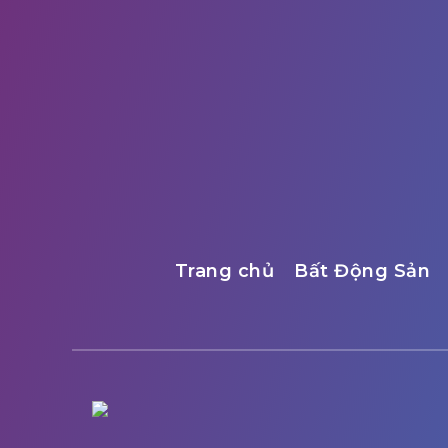
Trang chủ
Bất Động Sản