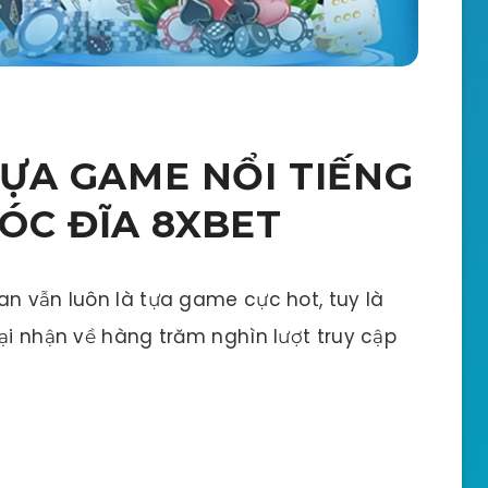
ỰA GAME NỔI TIẾNG
XÓC ĐĨA 8XBET
ian vẫn luôn là tựa game cực hot, tuy là
lại nhận về hàng trăm nghìn lượt truy cập