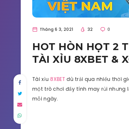
Tháng 6 3, 2021
32
0
HOT HÒN HỌT 2 T
TÀI XỈU 8XBET & 
Tài xỉu
8XBET
dù trải qua nhiều thời g
một trò chơi đầy tính may rủi nhưng 
mỗi ngày.