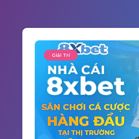
Giải Trí