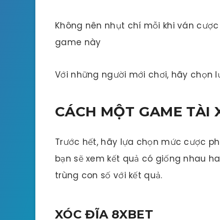
Không nên nhụt chí mỗi khi ván cược
game này
Với những người mới chơi, hãy chọn 
CÁCH MỘT GAME TÀI 
Trước hết, hãy lựa chọn mức cược phù
bạn sẽ xem kết quả có giống nhau ha
trùng con số với kết quả.
XÓC ĐĨA 8XBET