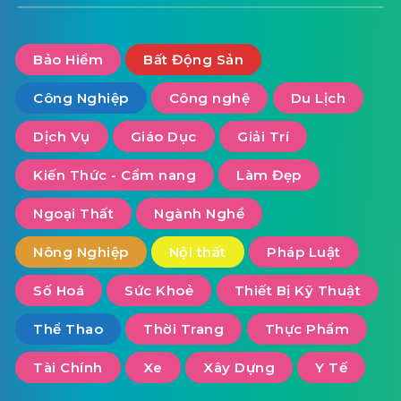
Bảo Hiểm
Bất Động Sản
Công Nghiệp
Công nghệ
Du Lịch
Dịch Vụ
Giáo Dục
Giải Trí
Kiến Thức - Cẩm nang
Làm Đẹp
Ngoại Thất
Ngành Nghề
Nông Nghiệp
Nội thất
Pháp Luật
Số Hoá
Sức Khoẻ
Thiết Bị Kỹ Thuật
Thể Thao
Thời Trang
Thực Phẩm
Tài Chính
Xe
Xây Dựng
Y Tế