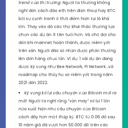
trend của thị trường
: Người ta thường không
nghĩ đến cách đào eth trên điện thoại hay BTC
bởi sự cạnh tranh ở thời điểm hiện tại là khá
lớn. Thay vào đó các thợ khai thác thường lựa
chọn các dự án ít tên tuổi hơn. Và chờ đợi cho
đến khi mainnet hoàn thành, được niêm yết
trên sàn. Người đào sẽ nhận được phần thưởng
lên đến hàng chục lần. Ví dụ: 1 vài dự án đang
được kỳ vọng như Bee Network, Pi Network…và
roadmap cho thấy họ sẽ niêm yết trong năm
2021 đến 2022.
Kỳ vọng kể lại câu chuyện của Bitcoin mới ra
mắt
: Người ta nghĩ rằng “vận may” sẽ lại 1 lần
nữa xuất hiện như câu chuyện của Bitcoin
cách đây hơn một thập kỷ. BTC từ 0.06 đô sau
10 năm giá đã vượt hơn 50.000 đô trên các