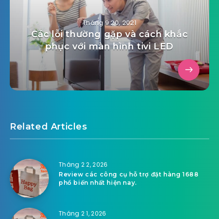
Tháng 9 20, 2021
Các lỗi thường gặp và cách khắc
phục với màn hình tivi LED
Related Articles
Tháng 2 2, 2026
Review các công cụ hỗ trợ đặt hàng 1688
phổ biến nhất hiện nay.
Tháng 2 1, 2026