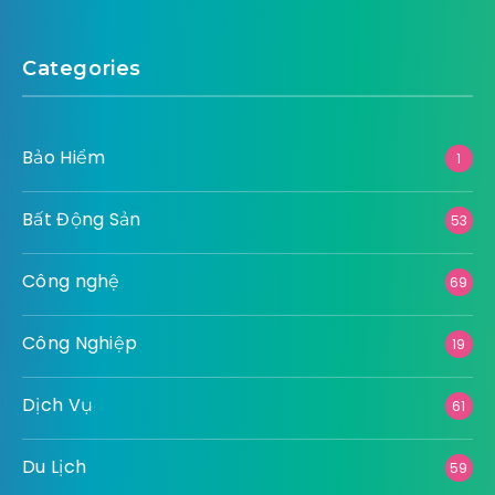
Categories
Bảo Hiểm
1
Bất Động Sản
53
Công nghệ
69
Công Nghiệp
19
Dịch Vụ
61
Du Lịch
59