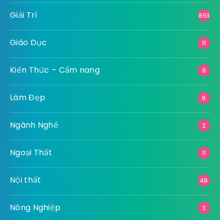
Giải Trí
893
Giáo Dục
11
Kiến Thức – Cẩm nang
9
Làm Đẹp
8
Ngành Nghề
2
Ngoại Thất
11
Nội thất
48
Nông Nghiệp
3