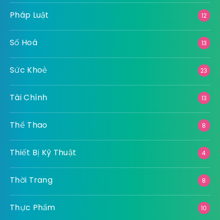
Pháp Luật
12
Số Hoá
13
Sức Khoẻ
23
Tài Chính
13
Thể Thao
8
Thiết Bị Kỹ Thuật
4
Thời Trang
8
Thực Phẩm
10