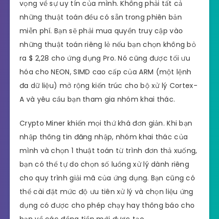
vọng về sự uy tín của mình. Không phải tất cả
những thuật toán đều có sẵn trong phiên bản
miễn phí. Bạn sẽ phải mua quyền truy cập vào
những thuật toán riêng lẻ nếu bạn chọn không bỏ
ra $ 2,28 cho ứng dụng Pro. Nó cũng được tối ưu
hóa cho NEON, SIMD cao cấp của ARM (một lệnh
đa dữ liệu) mở rộng kiến ​​trúc cho bộ xử lý Cortex-
A và yêu cầu bạn tham gia nhóm khai thác.
Crypto Miner khiến mọi thứ khá đơn giản. Khi bạn
nhập thông tin đăng nhập, nhóm khai thác của
mình và chọn 1 thuật toán từ trình đơn thả xuống,
bạn có thể tự do chọn số luồng xử lý dành riêng
cho quy trình giải mã của ứng dụng. Bạn cũng có
thể cài đặt mức độ ưu tiên xử lý và chọn liệu ứng
dụng có được cho phép chạy hay thông báo cho
bạn về các đồng tiền mới được tạo.