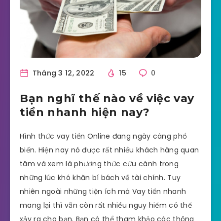
Tháng 3 12, 2022
15
0
Bạn nghĩ thế nào về việc vay
tiền nhanh hiện nay?
Hình thức vay tiền Online đang ngày càng phổ
biến. Hiện nay nó được rất nhiều khách hàng quan
tâm và xem là phương thức cứu cánh trong
những lúc khó khăn bí bách về tài chính. Tuy
nhiên ngoài những tiện ích mà Vay tiền nhanh
mang lại thì vẫn còn rất nhiều nguy hiểm có thể
xảy ra cho bạn. Bạn có thể tham khảo các thông