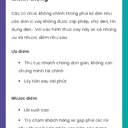
Các tổ chức không chính thống phải kể đến như
các đơn vị vay không được cấp phép, chợ đen, tín
dụng đen… Với các hình thức vay này sẽ có những
ưu và nhược điểm như sau:
Ưu điểm
Thủ tục nhanh chóng đơn giản, không cần
chứng minh tài chính
Lấy tiền sau vài phút
Nhược điểm
Lãi suất cao
Trả chậm khách hàng sẽ gặp phải rắc rối