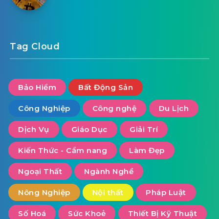
Tag Cloud
Bảo Hiểm
Bất Động Sản
Công Nghiệp
Công nghệ
Du Lịch
Dịch Vụ
Giáo Dục
Giải Trí
Kiến Thức - Cẩm nang
Làm Đẹp
Ngoại Thất
Ngành Nghề
Nông Nghiệp
Nội thất
Pháp Luật
Số Hoá
Sức Khoẻ
Thiết Bị Kỹ Thuật