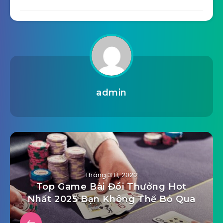
admin
Tháng 3 11, 2022
Top Game Bài Đổi Thưởng Hot
Nhất 2025 Bạn Không Thể Bỏ Qua