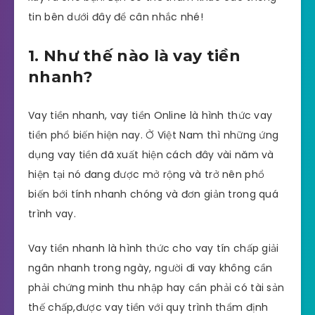
tin bên dưới đây để cân nhắc nhé!
1. Như thế nào là vay tiền
nhanh?
Vay tiền nhanh, vay tiền Online là hình thức vay
tiền phổ biến hiện nay. Ở Việt Nam thì những ứng
dụng vay tiền đã xuất hiện cách đây vài năm và
hiện tại nó đang được mở rộng và trở nên phổ
biến bới tính nhanh chóng và đơn giản trong quá
trình vay.
Vay tiền nhanh là hình thức cho vay tín chấp giải
ngân nhanh trong ngày, người đi vay không cần
phải chứng minh thu nhập hay cần phải có tài sản
thế chấp,được vay tiền với quy trình thẩm định