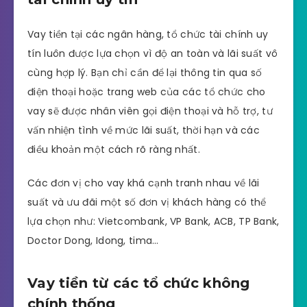
Vay tiền tại các ngân hàng, tổ chức tài chính uy
tín luôn được lựa chọn vì độ an toàn và lãi suất vô
cùng hợp lý. Bạn chỉ cần để lại thông tin qua số
điện thoại hoặc trang web của các tổ chức cho
vay sẽ được nhân viên gọi điện thoại và hỗ trợ, tư
vấn nhiện tình về mức lãi suất, thời hạn và các
điều khoản một cách rõ ràng nhất.
Các đơn vị cho vay khá cạnh tranh nhau về lãi
suất và ưu đãi một số đơn vị khách hàng có thể
lựa chọn như: Vietcombank, VP Bank, ACB, TP Bank,
Doctor Dong, Idong, tima…
Vay tiền từ các tổ chức không
chính thống