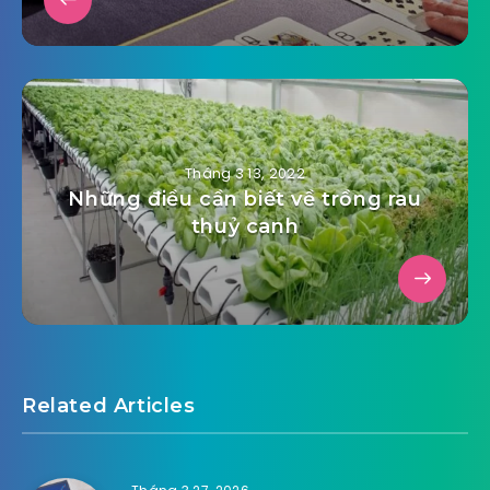
Tháng 3 13, 2022
Những điều cần biết về trồng rau
thuỷ canh
Related Articles