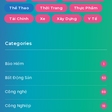
Thể Thao
Thời Trang
Thực Phẩm
Tài Chính
Xe
Xây Dựng
Y Tế
Categories
Bảo Hiểm
1
Bất Động Sản
53
Công nghệ
69
Công Nghiệp
19