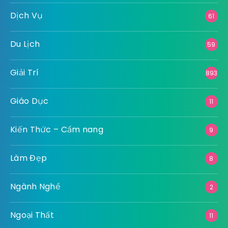
Dịch Vụ
61
Du Lịch
59
Giải Trí
893
Giáo Dục
11
Kiến Thức – Cẩm nang
9
Làm Đẹp
8
Ngành Nghề
2
Ngoại Thất
11