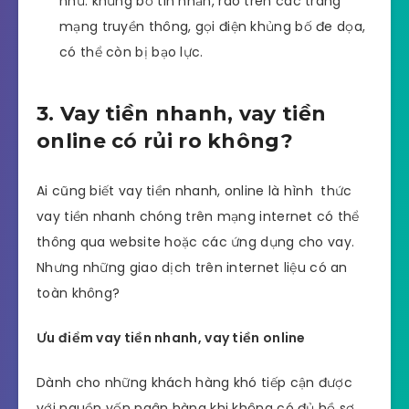
như: khủng bố tin nhắn, rao trên các trang
mạng truyền thông, gọi điện khủng bố đe dọa,
có thể còn bị bạo lực.
3. Vay tiền nhanh, vay tiền
online có rủi ro không?
Ai cũng biết vay tiền nhanh, online là hình thức
vay tiền nhanh chóng trên mạng internet có thể
thông qua website hoặc các ứng dụng cho vay.
Nhưng những giao dịch trên internet liệu có an
toàn không?
Ưu điểm vay tiền nhanh, vay tiền online
Dành cho những khách hàng khó tiếp cận được
với nguồn vốn ngân hàng khi không có đủ hồ sơ