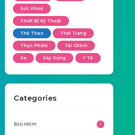
Sức Khoẻ
Thiết Bị Kỹ Thuật
Thể Thao
Thời Trang
Thực Phẩm
Tài Chính
Xe
Xây Dựng
Y Tế
Categories
Bảo Hiểm
1