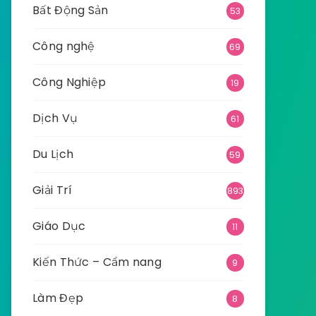
Bất Động Sản
53
Công nghệ
69
Công Nghiệp
19
Dịch Vụ
61
Du Lịch
59
Giải Trí
893
Giáo Dục
11
Kiến Thức – Cẩm nang
9
Làm Đẹp
8