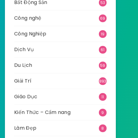
Bất Động Sản
53
Công nghệ
69
Công Nghiệp
19
Dịch Vụ
61
Du Lịch
59
Giải Trí
893
Giáo Dục
11
Kiến Thức – Cẩm nang
9
Làm Đẹp
8