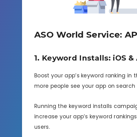
ASO World Service: A
1. Keyword Installs: iOS &
Boost your app’s keyword ranking in 
more people see your app on search r
Running the keyword installs campai
increase your app’s keyword ranking
users.