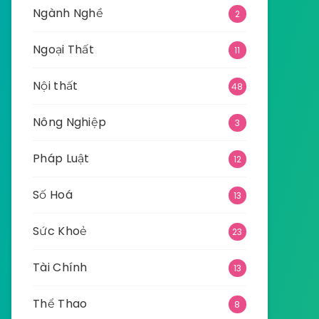
Ngành Nghề
2
Ngoại Thất
11
Nội thất
48
Nông Nghiệp
3
Pháp Luật
12
Số Hoá
13
Sức Khoẻ
23
Tài Chính
13
Thể Thao
8