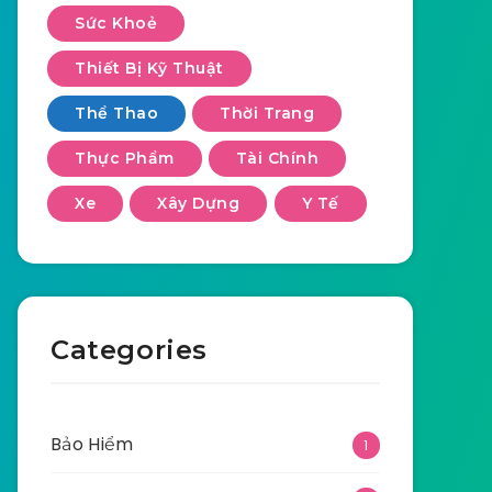
Sức Khoẻ
Thiết Bị Kỹ Thuật
Thể Thao
Thời Trang
Thực Phẩm
Tài Chính
Xe
Xây Dựng
Y Tế
Categories
Bảo Hiểm
1