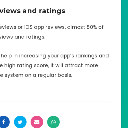
eviews and ratings
eviews or iOS app reviews, almost 80% of
views and ratings.
 help in increasing your app’s rankings and
e high rating score, it will attract more
e system on a regular basis.