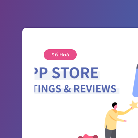
Số Hoá