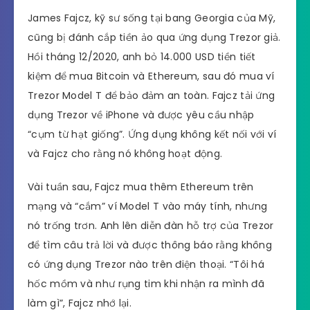
James Fajcz, kỹ sư sống tại bang Georgia của Mỹ,
cũng bị đánh cắp tiền ảo qua ứng dụng Trezor giả.
Hồi tháng 12/2020, anh bỏ 14.000 USD tiền tiết
kiệm để mua Bitcoin và Ethereum, sau đó mua ví
Trezor Model T để bảo đảm an toàn. Fajcz tải ứng
dụng Trezor về iPhone và được yêu cầu nhập
“cụm từ hạt giống”. Ứng dụng không kết nối với ví
và Fajcz cho rằng nó không hoạt động.
Vài tuần sau, Fajcz mua thêm Ethereum trên
mạng và “cắm” ví Model T vào máy tính, nhưng
nó trống trơn. Anh lên diễn đàn hỗ trợ của Trezor
để tìm câu trả lời và được thông báo rằng không
có ứng dụng Trezor nào trên điện thoại. “Tôi há
hốc mồm và như rụng tim khi nhận ra mình đã
làm gì”, Fajcz nhớ lại.