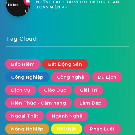
NHỮNG CÁCH TẢI VIDEO TIKTOK HOÀN
TOÀN MIỄN PHÍ
Tag Cloud
Bảo Hiểm
Bất Động Sản
Công Nghiệp
Công nghệ
Du Lịch
Dịch Vụ
Giáo Dục
Giải Trí
Kiến Thức - Cẩm nang
Làm Đẹp
Ngoại Thất
Ngành Nghề
Nông Nghiệp
Nội thất
Pháp Luật