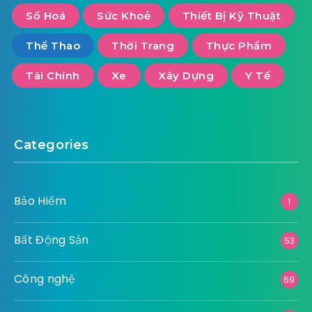
Số Hoá
Sức Khoẻ
Thiết Bị Kỹ Thuật
Thể Thao
Thời Trang
Thực Phẩm
Tài Chính
Xe
Xây Dựng
Y Tế
Categories
Bảo Hiểm
1
Bất Động Sản
53
Công nghệ
69