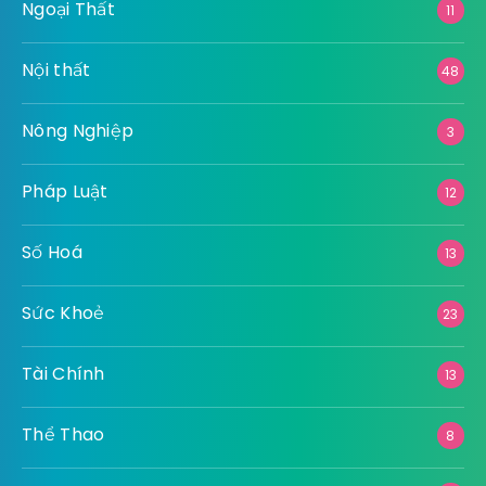
Ngoại Thất
11
Nội thất
48
Nông Nghiệp
3
Pháp Luật
12
Số Hoá
13
Sức Khoẻ
23
Tài Chính
13
Thể Thao
8