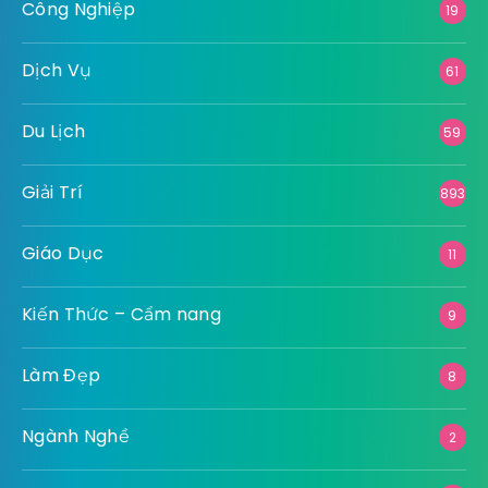
Công Nghiệp
19
Dịch Vụ
61
Du Lịch
59
Giải Trí
893
Giáo Dục
11
Kiến Thức – Cẩm nang
9
Làm Đẹp
8
Ngành Nghề
2