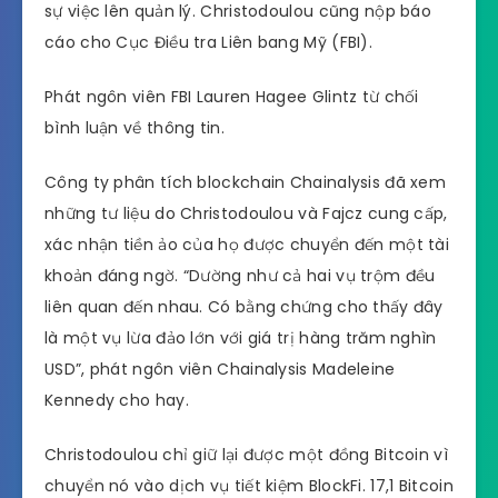
sự việc lên quản lý. Christodoulou cũng nộp báo
cáo cho Cục Điều tra Liên bang Mỹ (FBI).
Phát ngôn viên FBI Lauren Hagee Glintz từ chối
bình luận về thông tin.
Công ty phân tích blockchain Chainalysis đã xem
những tư liệu do Christodoulou và Fajcz cung cấp,
xác nhận tiền ảo của họ được chuyển đến một tài
khoản đáng ngờ. “Dường như cả hai vụ trộm đều
liên quan đến nhau. Có bằng chứng cho thấy đây
là một vụ lừa đảo lớn với giá trị hàng trăm nghìn
USD”, phát ngôn viên Chainalysis Madeleine
Kennedy cho hay.
Christodoulou chỉ giữ lại được một đồng Bitcoin vì
chuyển nó vào dịch vụ tiết kiệm BlockFi. 17,1 Bitcoin