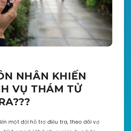
HÔN NHÂN KHIẾN
CH VỤ THÁM TỬ
RA???
 một đội hỗ trợ điều tra, theo dõi vợ