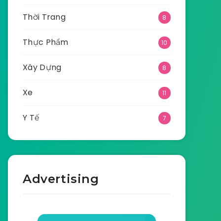
Thời Trang
8
Thực Phẩm
10
Xây Dựng
8
Xe
11
Y Tế
7
Advertising