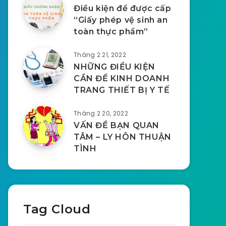
Điều kiện để được cấp
“Giấy phép vệ sinh an
toàn thực phẩm”
Tháng 2 21, 2022
NHỮNG ĐIỀU KIỆN
CẦN ĐỂ KINH DOANH
TRANG THIẾT BỊ Y TẾ
Tháng 2 20, 2022
VẤN ĐỀ BẠN QUAN
TÂM – LY HÔN THUẬN
TÌNH
Tag Cloud