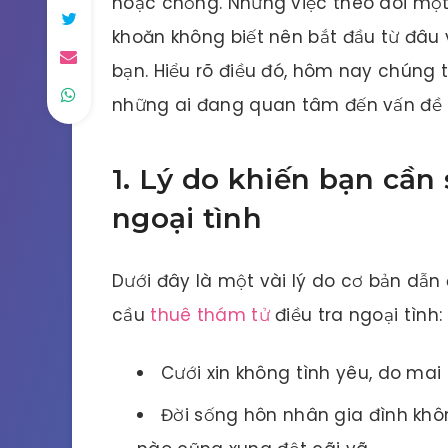
hoặc chồng. Nhưng việc theo dõi một
khoăn không biết nên bắt đầu từ đâu 
bạn. Hiểu rõ điều đó, hôm nay chúng t
những ai đang quan tâm đến vấn đề 
1. Lý do khiến bạn cần
ngoại tình
Dưới đây là một vài lý do cơ bản dẫn
cầu
thuê thám tử
điều tra ngoại tình:
Cưới xin không tình yêu, do mai
Đời sống hôn nhân gia đình khô