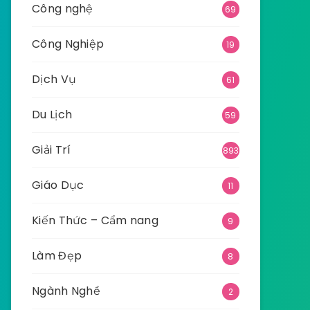
Công nghệ
69
Công Nghiệp
19
Dịch Vụ
61
Du Lịch
59
Giải Trí
893
Giáo Dục
11
Kiến Thức – Cẩm nang
9
Làm Đẹp
8
Ngành Nghề
2