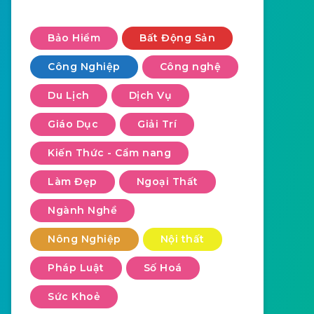
Bảo Hiểm
Bất Động Sản
Công Nghiệp
Công nghệ
Du Lịch
Dịch Vụ
Giáo Dục
Giải Trí
Kiến Thức - Cẩm nang
Làm Đẹp
Ngoại Thất
Ngành Nghề
Nông Nghiệp
Nội thất
Pháp Luật
Số Hoá
Sức Khoẻ