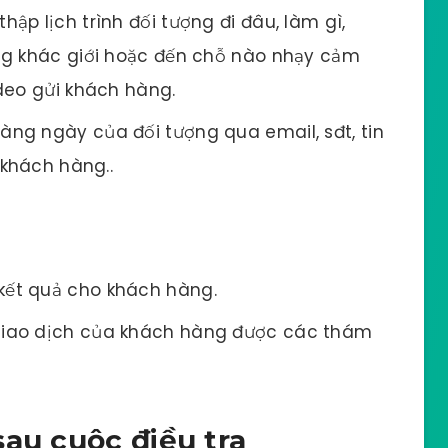
 thử điều tra
 có thể sẽ có trong quy trình tiến hành
 mỗi công ty thám tử sẽ có một cách triển
ản giữa khách hàng và thám tử.
o sát khu vực tiến hành nhiệm vụ.