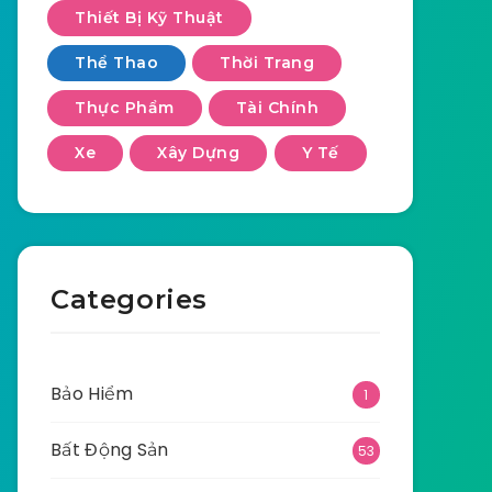
Thiết Bị Kỹ Thuật
Thể Thao
Thời Trang
Thực Phẩm
Tài Chính
Xe
Xây Dựng
Y Tế
Categories
Bảo Hiểm
1
Bất Động Sản
53