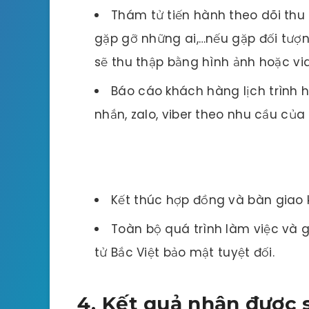
3. Tiến hành thuê thám
Dưới đây là quy trình làm việc cơ bản
công việc. Bạn có thể tham khảo. Bỡi
khai công việc không giống nhau.
Thống nhất chi phí và điều kho
Các thám tử lên phương án, khả