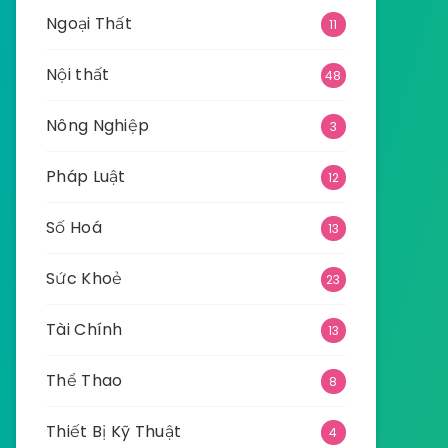
Ngoại Thất
11
Nội thất
48
Nông Nghiệp
3
Pháp Luật
12
Số Hoá
13
Sức Khoẻ
23
Tài Chính
13
Thể Thao
8
Thiết Bị Kỹ Thuật
4