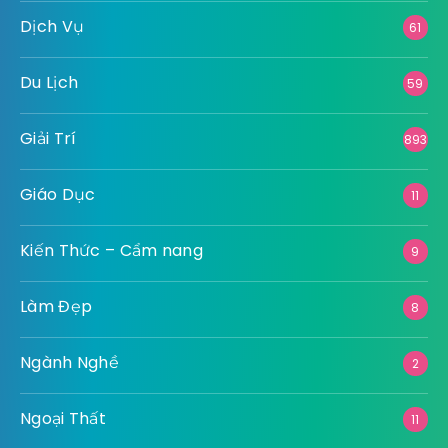
Dịch Vụ
61
Du Lịch
59
Giải Trí
893
Giáo Dục
11
Kiến Thức – Cẩm nang
9
Làm Đẹp
8
Ngành Nghề
2
Ngoại Thất
11