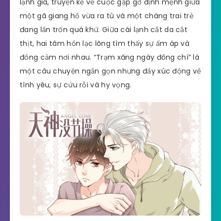
lạnh giá, truyện kể về cuộc gặp gỡ định mệnh giữa
một gã giang hồ vừa ra tù và một chàng trai trẻ
đang lẩn trốn quá khứ. Giữa cái lạnh cắt da cắt
thịt, hai tâm hồn lạc lõng tìm thấy sự ấm áp và
đồng cảm nơi nhau. “Trạm xăng ngày đông chí” là
một câu chuyện ngắn gọn nhưng đầy xúc động về
tình yêu, sự cứu rỗi và hy vọng.