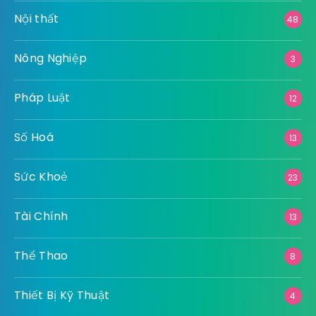
Nội thất
48
Nông Nghiệp
3
Pháp Luật
12
Số Hoá
13
Sức Khoẻ
23
Tài Chính
13
Thể Thao
8
Thiết Bị Kỹ Thuật
4