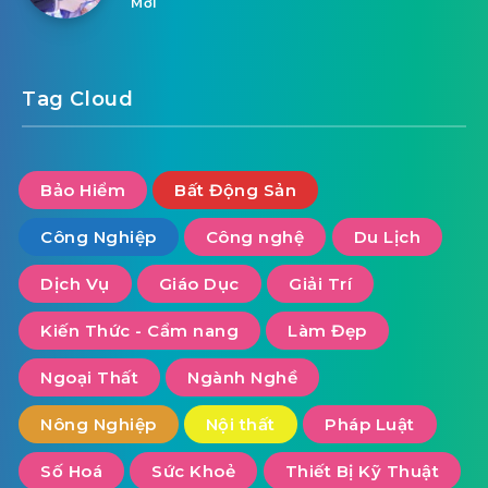
Mới
Tag Cloud
Bảo Hiểm
Bất Động Sản
Công Nghiệp
Công nghệ
Du Lịch
Dịch Vụ
Giáo Dục
Giải Trí
Kiến Thức - Cẩm nang
Làm Đẹp
Ngoại Thất
Ngành Nghề
Nông Nghiệp
Nội thất
Pháp Luật
Số Hoá
Sức Khoẻ
Thiết Bị Kỹ Thuật