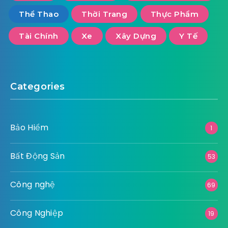
Thể Thao
Thời Trang
Thực Phẩm
Tài Chính
Xe
Xây Dựng
Y Tế
Categories
Bảo Hiểm
1
Bất Động Sản
53
Công nghệ
69
Công Nghiệp
19