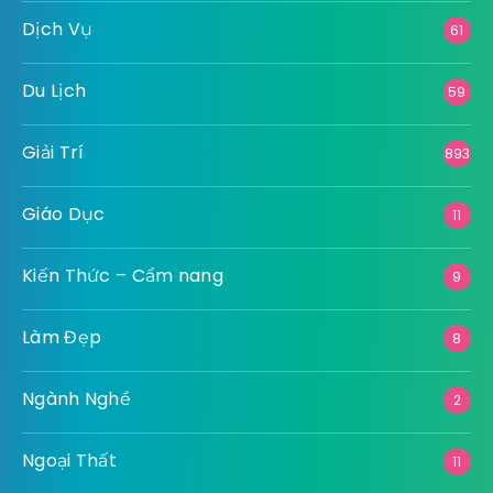
Dịch Vụ
61
Du Lịch
59
Giải Trí
893
Giáo Dục
11
Kiến Thức – Cẩm nang
9
Làm Đẹp
8
Ngành Nghề
2
Ngoại Thất
11