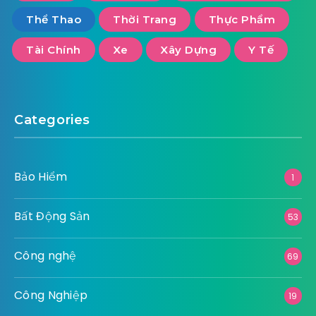
Thể Thao
Thời Trang
Thực Phẩm
Tài Chính
Xe
Xây Dựng
Y Tế
Categories
Bảo Hiểm
1
Bất Động Sản
53
Công nghệ
69
Công Nghiệp
19