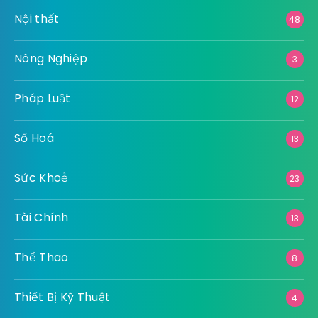
Nội thất
48
Nông Nghiệp
3
Pháp Luật
12
Số Hoá
13
Sức Khoẻ
23
Tài Chính
13
Thể Thao
8
Thiết Bị Kỹ Thuật
4