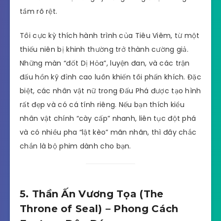
tầm rõ rệt.
Tôi cực kỳ thích hành trình của Tiêu Viêm, từ một
thiếu niên bị khinh thường trở thành cường giả.
Những màn “đốt Dị Hỏa”, luyện đan, và các trận
đấu hồn kỹ đỉnh cao luôn khiến tôi phấn khích. Đặc
biệt, các nhân vật nữ trong Đấu Phá được tạo hình
rất đẹp và có cá tính riêng. Nếu bạn thích kiểu
nhân vật chính “cày cấp” nhanh, liên tục đột phá
và có nhiều pha “lật kèo” mãn nhãn, thì đây chắc
chắn là bộ phim dành cho bạn.
5. Thần Ấn Vương Tọa (The
Throne of Seal) – Phong Cách