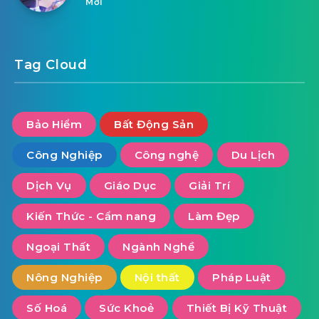
Mới
Tag Cloud
Bảo Hiểm
Bất Động Sản
Công Nghiệp
Công nghệ
Du Lịch
Dịch Vụ
Giáo Dục
Giải Trí
Kiến Thức - Cẩm nang
Làm Đẹp
Ngoại Thất
Ngành Nghề
Nông Nghiệp
Nội thất
Pháp Luật
Số Hoá
Sức Khoẻ
Thiết Bị Kỹ Thuật