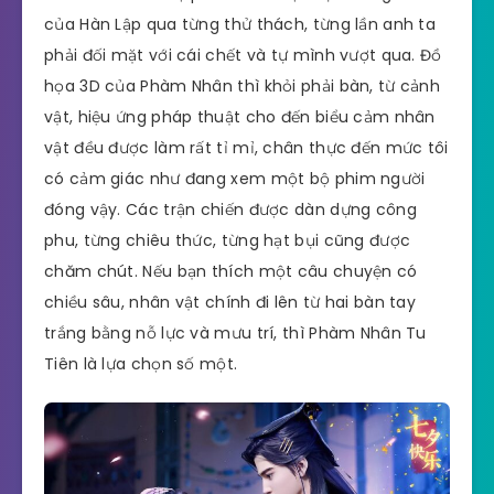
của Hàn Lập qua từng thử thách, từng lần anh ta
phải đối mặt với cái chết và tự mình vượt qua. Đồ
họa 3D của Phàm Nhân thì khỏi phải bàn, từ cảnh
vật, hiệu ứng pháp thuật cho đến biểu cảm nhân
vật đều được làm rất tỉ mỉ, chân thực đến mức tôi
có cảm giác như đang xem một bộ phim người
đóng vậy. Các trận chiến được dàn dựng công
phu, từng chiêu thức, từng hạt bụi cũng được
chăm chút. Nếu bạn thích một câu chuyện có
chiều sâu, nhân vật chính đi lên từ hai bàn tay
trắng bằng nỗ lực và mưu trí, thì Phàm Nhân Tu
Tiên là lựa chọn số một.