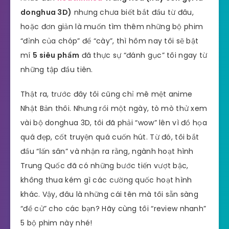
donghua 3D)
nhưng chưa biết bắt đầu từ đâu,
hoặc đơn giản là muốn tìm thêm những bộ phim
“đỉnh của chóp” để “cày”, thì hôm nay tôi sẽ bật
mí
5 siêu phẩm
đã thực sự “đánh gục” tôi ngay từ
những tập đầu tiên.
Thật ra, trước đây tôi cũng chỉ mê mệt anime
Nhật Bản thôi. Nhưng rồi một ngày, tò mò thử xem
vài bộ donghua 3D, tôi đã phải “wow” lên vì đồ họa
quá đẹp, cốt truyện quá cuốn hút. Từ đó, tôi bắt
đầu “lấn sân” và nhận ra rằng, ngành hoạt hình
Trung Quốc đã có những bước tiến vượt bậc,
không thua kém gì các cường quốc hoạt hình
khác. Vậy, đâu là những cái tên mà tôi sẵn sàng
“đề cử” cho các bạn? Hãy cùng tôi “review nhanh”
5 bộ phim này nhé!