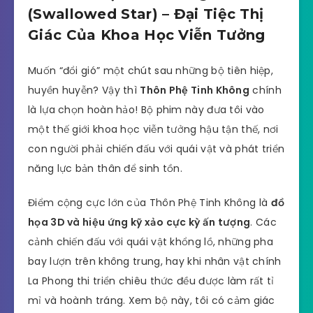
(Swallowed Star) – Đại Tiệc Thị
Giác Của Khoa Học Viễn Tưởng
Muốn “đổi gió” một chút sau những bộ tiên hiệp,
huyền huyễn? Vậy thì
Thôn Phệ Tinh Không
chính
là lựa chọn hoàn hảo! Bộ phim này đưa tôi vào
một thế giới khoa học viễn tưởng hậu tận thế, nơi
con người phải chiến đấu với quái vật và phát triển
năng lực bản thân để sinh tồn.
Điểm cộng cực lớn của Thôn Phệ Tinh Không là
đồ
họa 3D và hiệu ứng kỹ xảo cực kỳ ấn tượng
. Các
cảnh chiến đấu với quái vật khổng lồ, những pha
bay lượn trên không trung, hay khi nhân vật chính
La Phong thi triển chiêu thức đều được làm rất tỉ
mỉ và hoành tráng. Xem bộ này, tôi có cảm giác