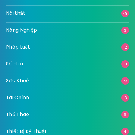
Nội thất
48
Nông Nghiệp
3
Pháp Luật
12
Số Hoá
13
Sức Khoẻ
23
Tài Chính
13
Thể Thao
8
Thiết Bị Kỹ Thuật
4