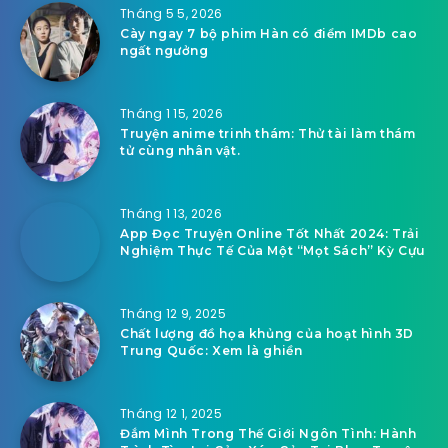
Tháng 5 5, 2026
Cày ngay 7 bộ phim Hàn có điểm IMDb cao
ngất ngưởng
Tháng 1 15, 2026
Truyện anime trinh thám: Thử tài làm thám
tử cùng nhân vật.
Tháng 1 13, 2026
App Đọc Truyện Online Tốt Nhất 2024: Trải
Nghiệm Thực Tế Của Một “Mọt Sách” Kỳ Cựu
Tháng 12 9, 2025
Chất lượng đồ họa khủng của hoạt hình 3D
Trung Quốc: Xem là ghiền
Tháng 12 1, 2025
Đắm Mình Trong Thế Giới Ngôn Tình: Hành