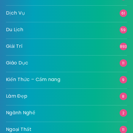
Dịch Vụ
61
Du Lịch
59
Giải Trí
893
Giáo Dục
11
Kiến Thức – Cẩm nang
9
Làm Đẹp
8
Ngành Nghề
2
Ngoại Thất
11