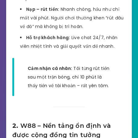
Nạp – rút tiền:
Nhanh chóng, hầu như chỉ
mất vài phút. Người chơi thường khen “rút đâu
về đó” mà không bị trì hoãn.
Hỗ trợ khách hàng:
Live chat 24/7, nhân
viên nhiệt tình và giải quyết vấn đề nhanh.
Cảm nhận cá nhân:
Tôi từng rút tiền
sau một trận bóng, chỉ 10 phút là
thấy tiền về tài khoản – rất yên tâm.
2.
W88 – Nền tảng ổn định và
được cộng đồng tin tưởng