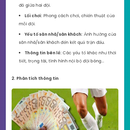
đó giữa hai đội.
Lối chơi:
Phong cách chơi, chiến thuật của
mỗi đội.
Yếu tố sân nhà/sân khách:
Ảnh hưởng của
sân nhà/sân khách đến kết quả trận đấu.
Thông tin bên lề:
Các yếu tố khác như thời
tiết, trọng tài, tình hình nội bộ đội bóng…
2. Phân tích thông tin