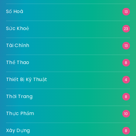
Số Hoá
13
Sức Khoẻ
23
Tài Chính
13
Thể Thao
8
Thiết Bị Kỹ Thuật
4
Thời Trang
8
Thực Phẩm
10
Xây Dựng
8