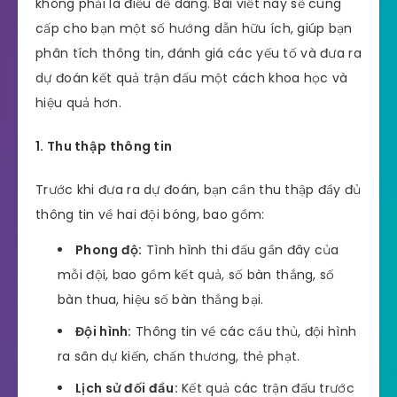
không phải là điều dễ dàng. Bài viết này sẽ cung
cấp cho bạn một số hướng dẫn hữu ích, giúp bạn
phân tích thông tin, đánh giá các yếu tố và đưa ra
dự đoán kết quả trận đấu một cách khoa học và
hiệu quả hơn.
1. Thu thập thông tin
Trước khi đưa ra dự đoán, bạn cần thu thập đầy đủ
thông tin về hai đội bóng, bao gồm:
Phong độ:
Tình hình thi đấu gần đây của
mỗi đội, bao gồm kết quả, số bàn thắng, số
bàn thua, hiệu số bàn thắng bại.
Đội hình:
Thông tin về các cầu thủ, đội hình
ra sân dự kiến, chấn thương, thẻ phạt.
Lịch sử đối đầu:
Kết quả các trận đấu trước