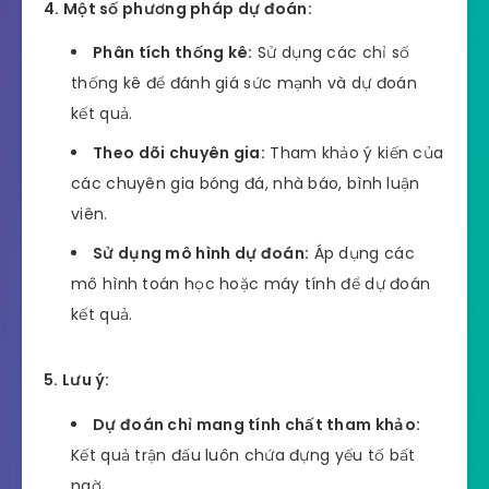
4. Một số phương pháp dự đoán:
Phân tích thống kê:
Sử dụng các chỉ số
thống kê để đánh giá sức mạnh và dự đoán
kết quả.
Theo dõi chuyên gia:
Tham khảo ý kiến của
các chuyên gia bóng đá, nhà báo, bình luận
viên.
Sử dụng mô hình dự đoán:
Áp dụng các
mô hình toán học hoặc máy tính để dự đoán
kết quả.
5. Lưu ý:
Dự đoán chỉ mang tính chất tham khảo:
Kết quả trận đấu luôn chứa đựng yếu tố bất
ngờ.