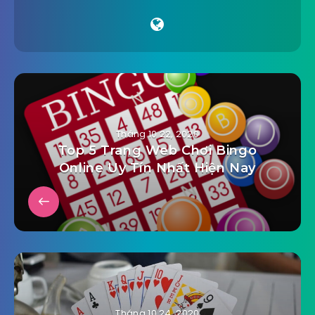
Tháng 10 22, 2020
Top 5 Trang Web Chơi Bingo
Online Uy Tín Nhất Hiện Nay
Tháng 10 24, 2020