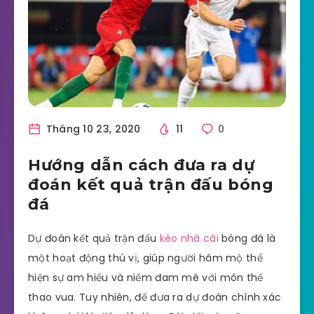
Tháng 10 23, 2020
11
0
Hướng dẫn cách đưa ra dự
đoán kết quả trận đấu bóng
đá
Dự đoán kết quả trận đấu
kèo nhà cái
bóng đá là
một hoạt động thú vị, giúp người hâm mộ thể
hiện sự am hiểu và niềm đam mê với môn thể
thao vua. Tuy nhiên, để đưa ra dự đoán chính xác