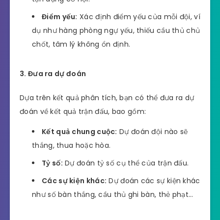
Điểm yếu:
Xác định điểm yếu của mỗi đội, ví
dụ như hàng phòng ngự yếu, thiếu cầu thủ chủ
chốt, tâm lý không ổn định.
3. Đưa ra dự đoán
Dựa trên kết quả phân tích, bạn có thể đưa ra dự
đoán về kết quả trận đấu, bao gồm:
Kết quả chung cuộc:
Dự đoán đội nào sẽ
thắng, thua hoặc hòa.
Tỷ số:
Dự đoán tỷ số cụ thể của trận đấu.
Các sự kiện khác:
Dự đoán các sự kiện khác
như số bàn thắng, cầu thủ ghi bàn, thẻ phạt…