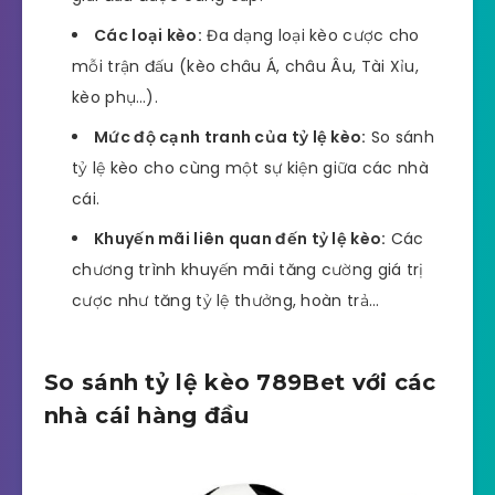
Các loại kèo:
Đa dạng loại kèo cược cho
mỗi trận đấu (kèo châu Á, châu Âu, Tài Xỉu,
kèo phụ…).
Mức độ cạnh tranh của tỷ lệ kèo:
So sánh
tỷ lệ kèo cho cùng một sự kiện giữa các nhà
cái.
Khuyến mãi liên quan đến tỷ lệ kèo:
Các
chương trình khuyến mãi tăng cường giá trị
cược như tăng tỷ lệ thưởng, hoàn trả…
So sánh tỷ lệ kèo 789Bet với các
nhà cái hàng đầu