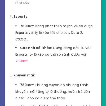
nhà cái.
4. Esports:
789Bet:
Đang phát triển mạnh về cá cược
Esports với tỷ lệ kèo tốt cho LoL, Dota 2,
CS:GO…
Các nhà cái khác:
Cũng đang đầu tư vào
Esports, tỷ lệ kèo có thể so sánh được với
789Bet
.
5. Khuyến mãi:
789Bet:
Thường xuyên có chương trình
khuyến mãi tăng tỷ lệ thưởng, hoàn trả tiền
cược… cho cá cược thể thao.