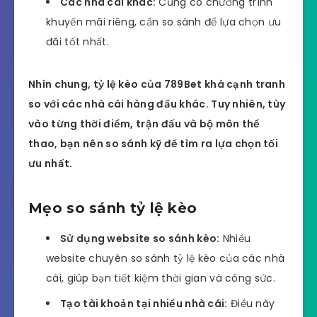
Các nhà cái khác:
Cũng có chương trình
khuyến mãi riêng, cần so sánh để lựa chọn ưu
đãi tốt nhất.
Nhìn chung, tỷ lệ kèo của 789Bet khá cạnh tranh
so với các nhà cái hàng đầu khác. Tuy nhiên, tùy
vào từng thời điểm, trận đấu và bộ môn thể
thao, bạn nên so sánh kỹ để tìm ra lựa chọn tối
ưu nhất.
Mẹo so sánh tỷ lệ kèo
Sử dụng website so sánh kèo:
Nhiều
website chuyên so sánh tỷ lệ kèo của các nhà
cái, giúp bạn tiết kiệm thời gian và công sức.
Tạo tài khoản tại nhiều nhà cái:
Điều này