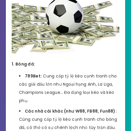
1. Bóng đá:
789Bet:
Cung cấp tỷ lệ kèo cạnh tranh cho
các giải đấu lớn như Ngoại hạng Anh, La Liga,
Champions League… Đa dạng loại kèo và kèo
phụ.
Các nhà cái khác (như W88, FB88, Fun88):
Cũng cung cấp tỷ lệ kèo cạnh tranh cho bóng
đá, có thể có sự chênh lệch nhỏ tùy trận đấu.