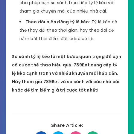
cho phép bạn so sánh trực tiếp tỷ lệ kèo và
tham gia khuyến mãi của nhiều nhà cái.
Theo dõi biến động tỷ lệ kèo:
Tỷ lệ kèo có
thể thay đổi theo thời gian, hãy theo dõi để
nắm bắt thời điểm đặt cược có lợi.
So sánh tỷ lệ kèo là một bước quan trọng để bạn
cá cược thể thao hiệu quả. 789Bet cung cấp tỷ
lệ kèo cạnh tranh và nhiều khuyến mãi hấp dẫn.
Hãy tham gia 789Bet và so sánh với các nhà cái
khác để tìm kiếm giá trị cược tốt nhất!
Share Article: