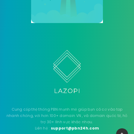
Cung cấp thệ thống PBN mạnh mẽ giúp bạn có cơ vào top
nhanh chống, với hơn 100+ domain VN , và domain quốc tế, hỗ
trợ 30+ lĩnh vực khác nhau.
Liên hệ :
support@pbn24h.com