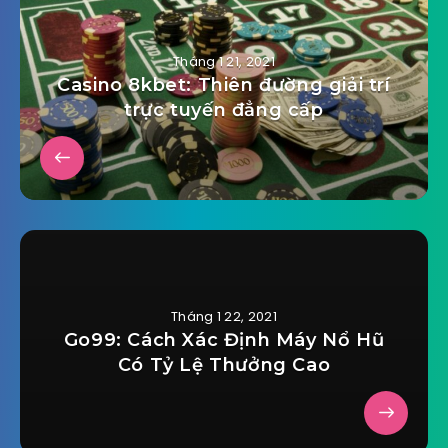
Tháng 1 21, 2021
Casino 8kbet: Thiên đường giải trí
trực tuyến đẳng cấp
Tháng 1 22, 2021
Go99: Cách Xác Định Máy Nổ Hũ
Có Tỷ Lệ Thưởng Cao