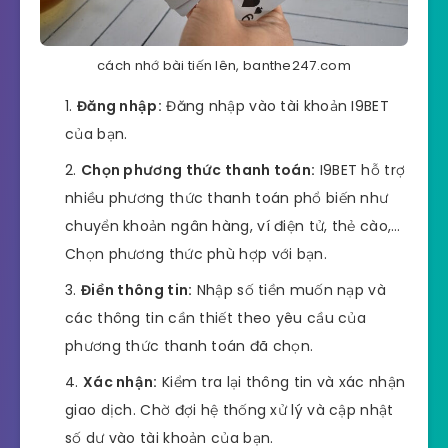
cách nhớ bài tiến lên, banthe247.com
Đăng nhập:
Đăng nhập vào tài khoản I9BET
của bạn.
Chọn phương thức thanh toán:
I9BET hỗ trợ
nhiều phương thức thanh toán phổ biến như
chuyển khoản ngân hàng, ví điện tử, thẻ cào,…
Chọn phương thức phù hợp với bạn.
Điền thông tin:
Nhập số tiền muốn nạp và
các thông tin cần thiết theo yêu cầu của
phương thức thanh toán đã chọn.
Xác nhận:
Kiểm tra lại thông tin và xác nhận
giao dịch. Chờ đợi hệ thống xử lý và cập nhật
số dư vào tài khoản của bạn.