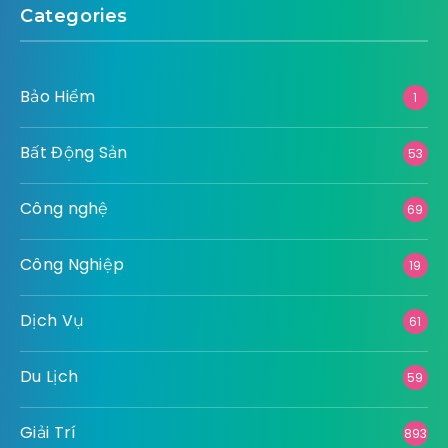
Categories
Bảo Hiểm
1
Bất Động Sản
53
Công nghệ
69
Công Nghiệp
19
Dịch Vụ
61
Du Lịch
59
Giải Trí
893