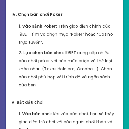
IV. Chọn bàn chơi Poker
Vào sảnh Poker:
Trên giao diện chính của
I9BET, tìm và chọn mục “Poker” hoặc “Casino
trực tuyến”.
Lựa chọn bàn chơi:
I9BET cung cấp nhiều
bàn chơi poker với các mức cược và thể loại
khác nhau (Texas Hold’em, Omaha,…). Chọn
bàn chơi phù hợp với trình độ và ngân sách
của bạn.
V. Bắt đầu chơi
Vào bàn chơi:
Khi vào bàn chơi, bạn sẽ thấy
giao diện trò chơi với các người chơi khác và