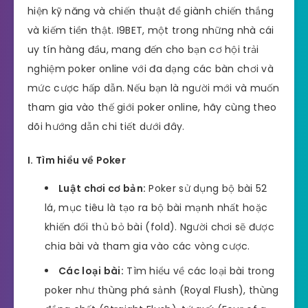
hiện kỹ năng và chiến thuật để giành chiến thắng
và kiếm tiền thật. I9BET, một trong những nhà cái
uy tín hàng đầu, mang đến cho bạn cơ hội trải
nghiệm poker online với đa dạng các bàn chơi và
mức cược hấp dẫn. Nếu bạn là người mới và muốn
tham gia vào thế giới poker online, hãy cùng theo
dõi hướng dẫn chi tiết dưới đây.
I. Tìm hiểu về Poker
Luật chơi cơ bản:
Poker sử dụng bộ bài 52
lá, mục tiêu là tạo ra bộ bài mạnh nhất hoặc
khiến đối thủ bỏ bài (fold). Người chơi sẽ được
chia bài và tham gia vào các vòng cược.
Các loại bài:
Tìm hiểu về các loại bài trong
poker như thùng phá sảnh (Royal Flush), thùng