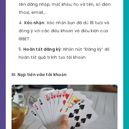
tên đăng nhập, mật khẩu, họ và tên, số điện
thoại, email,…
Xác nhận:
Xác nhận bạn đã đủ 18 tuổi và
đồng ý với các điều khoản và điều kiện của
I9BET.
Hoàn tất đăng ký:
Nhấn nút “Đăng ký” để
hoàn tất quá trình tạo tài khoản.
III. Nạp tiền vào tài khoản