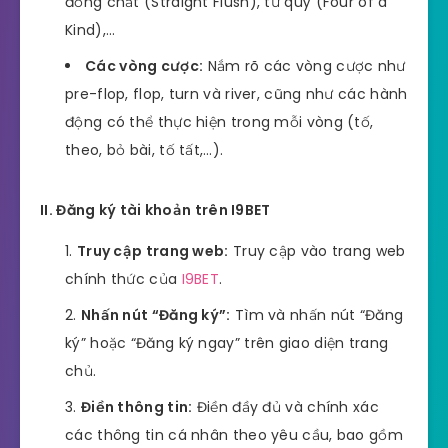
đồng chất (Straight Flush), tứ quý (Four of a
Kind),…
Các vòng cược:
Nắm rõ các vòng cược như
pre-flop, flop, turn và river, cũng như các hành
động có thể thực hiện trong mỗi vòng (tố,
theo, bỏ bài, tố tất,…).
II. Đăng ký tài khoản trên I9BET
Truy cập trang web:
Truy cập vào trang web
chính thức của
I9BET
.
Nhấn nút “Đăng ký”:
Tìm và nhấn nút “Đăng
ký” hoặc “Đăng ký ngay” trên giao diện trang
chủ.
Điền thông tin:
Điền đầy đủ và chính xác
các thông tin cá nhân theo yêu cầu, bao gồm