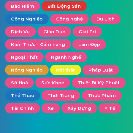
Bảo Hiểm
Bất Động Sản
Công Nghiệp
Công nghệ
Du Lịch
Dịch Vụ
Giáo Dục
Giải Trí
Kiến Thức - Cẩm nang
Làm Đẹp
Ngoại Thất
Ngành Nghề
Nông Nghiệp
Nội thất
Pháp Luật
Số Hoá
Sức Khoẻ
Thiết Bị Kỹ Thuật
Thể Thao
Thời Trang
Thực Phẩm
Tài Chính
Xe
Xây Dựng
Y Tế