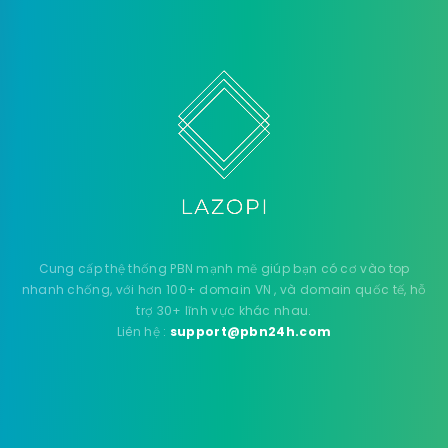
Cung cấp thệ thống PBN mạnh mẽ giúp bạn có cơ vào top
nhanh chống, với hơn 100+ domain VN , và domain quốc tế, hỗ
trợ 30+ lĩnh vực khác nhau.
Liên hệ :
support@pbn24h.com