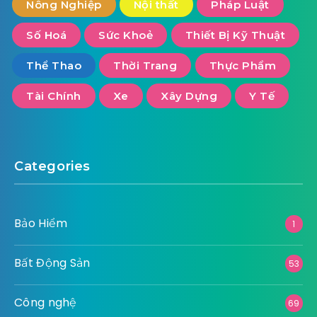
Nông Nghiệp
Nội thất
Pháp Luật
Số Hoá
Sức Khoẻ
Thiết Bị Kỹ Thuật
Thể Thao
Thời Trang
Thực Phẩm
Tài Chính
Xe
Xây Dựng
Y Tế
Categories
Bảo Hiểm
1
Bất Động Sản
53
Công nghệ
69