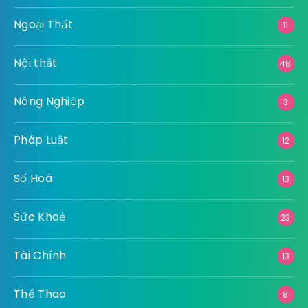
Ngoại Thất
11
Nội thất
48
Nông Nghiệp
3
Pháp Luật
12
Số Hoá
13
Sức Khoẻ
23
Tài Chính
13
Thể Thao
8