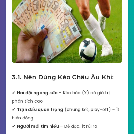
3.1. Nên Dùng Kèo Châu Âu Khi:
✔
Hai đội ngang sức
– Kèo hòa (X) có giá trị
phân tích cao
✔
Trận đấu quan trọng
(chung kết, play-off) – Ít
biến động
✔
Người mới tìm hiểu
– Dễ đọc, ít rủi ro