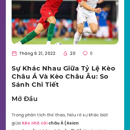
Tháng 6 21, 2022
20
0
Sự Khác Nhau Giữa Tỷ Lệ Kèo
Châu Á Và Kèo Châu Âu: So
Sánh Chi Tiết
Mở Đầu
Trong phân tích thể thao, hiểu rõ sự khác biệt
giữa
Kèo nhà cái
châu Á (Asian