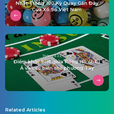
Nhất Trong 100 Kỳ Quay Gần Đây
Của Xổ Số Việt Nam
Tháng 6 22, 2022
Điểm khác biệt giữa Rồng Hổ châu
Á và các biến thể phương Tây
Related Articles