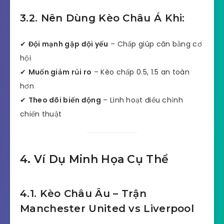
3.2. Nên Dùng Kèo Châu Á Khi:
✔
Đội mạnh gặp đội yếu
– Chấp giúp cân bằng cơ
hội
✔
Muốn giảm rủi ro
– Kèo chấp 0.5, 1.5 an toàn
hơn
✔
Theo dõi biến động
– Linh hoạt điều chỉnh
chiến thuật
4. Ví Dụ Minh Họa Cụ Thể
4.1. Kèo Châu Âu – Trận
Manchester United vs Liverpool