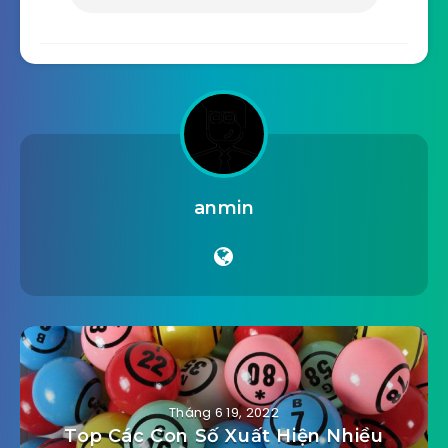
anmin
Tháng 6 19, 2022
Top Các Con Số Xuất Hiện Nhiều