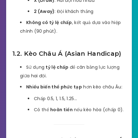
X (Draw)
: Hai đội hòa nhau
2 (Away)
: Đội khách thắng
Không có tỷ lệ chấp
, kết quả dựa vào hiệp
chính (90 phút).
1.2. Kèo Châu Á (Asian Handicap)
Sử dụng
tỷ lệ chấp
để cân bằng lực lượng
giữa hai đội.
Nhiều biến thể phức tạp
hơn kèo châu Âu:
Chấp 0.5, 1, 1.5, 1.25…
Có thể
hoàn tiền
nếu kèo hòa (chấp 0).