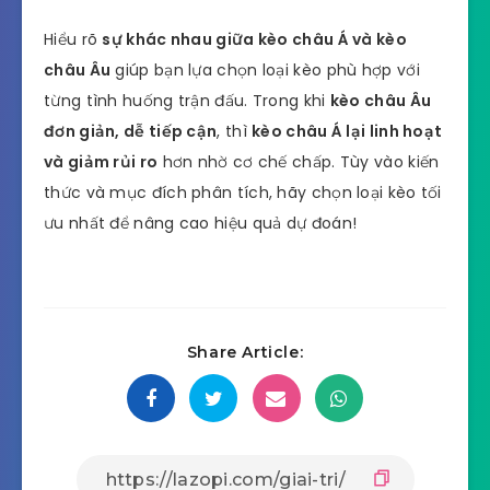
Hiểu rõ
sự khác nhau giữa kèo châu Á và kèo
châu Âu
giúp bạn lựa chọn loại kèo phù hợp với
từng tình huống trận đấu. Trong khi
kèo châu Âu
đơn giản, dễ tiếp cận
, thì
kèo châu Á lại linh hoạt
và giảm rủi ro
hơn nhờ cơ chế chấp. Tùy vào kiến
thức và mục đích phân tích, hãy chọn loại kèo tối
ưu nhất để nâng cao hiệu quả dự đoán!
Share Article: