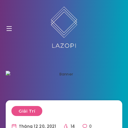
Giải Trí
Tháng 12 20, 2021
14
0