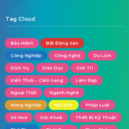
Tag Cloud
Bảo Hiểm
Bất Động Sản
Công Nghiệp
Công nghệ
Du Lịch
Dịch Vụ
Giáo Dục
Giải Trí
Kiến Thức - Cẩm nang
Làm Đẹp
Ngoại Thất
Ngành Nghề
Nông Nghiệp
Nội thất
Pháp Luật
Số Hoá
Sức Khoẻ
Thiết Bị Kỹ Thuật