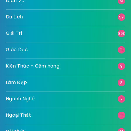
Dịch Vụ
61
Du Lịch
59
Giải Trí
893
Giáo Dục
11
Kiến Thức – Cẩm nang
9
Làm Đẹp
8
Ngành Nghề
2
Ngoại Thất
11