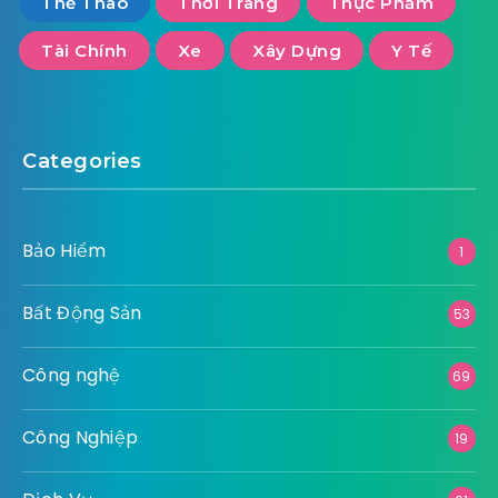
Thể Thao
Thời Trang
Thực Phẩm
Tài Chính
Xe
Xây Dựng
Y Tế
Categories
Bảo Hiểm
1
Bất Động Sản
53
Công nghệ
69
Công Nghiệp
19