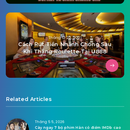
Tháng 12 22, 2021
Cách Rút Tiền Nhanh Chóng Sau
Khi Thắng Roulette Tại U888
Related Articles
Tháng 5 5, 2026
Cày ngay 7 bộ phim Hàn có điểm IMDb cao