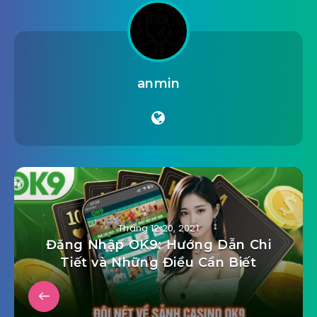
anmin
Tháng 12 20, 2021
Đăng Nhập OK9: Hướng Dẫn Chi
Tiết và Những Điều Cần Biết