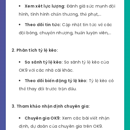
Xem xét lực lượng:
Đánh giá sức mạnh đội
hình, tình hình chấn thương, thẻ phạt,…
Theo dõi tin tức:
Cập nhật tin tức về các
đội bóng, chuyển nhượng, huấn luyện viên,…
2. Phân tích tỷ lệ kèo:
So sánh tỷ lệ kèo:
So sánh tỷ lệ kèo của
OK9 với các nhà cái khác.
Theo dõi biến động tỷ lệ kèo:
Tỷ lệ kèo có
thể thay đổi trước trận đấu.
3. Tham khảo nhận định chuyên gia:
Chuyên gia OK9:
Xem các bài viết nhận
định, dự đoán của chuyên gia trên OK9.