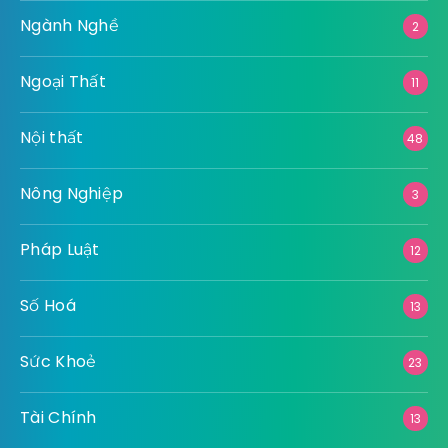
Ngành Nghề
2
Ngoại Thất
11
Nội thất
48
Nông Nghiệp
3
Pháp Luật
12
Số Hoá
13
Sức Khoẻ
23
Tài Chính
13