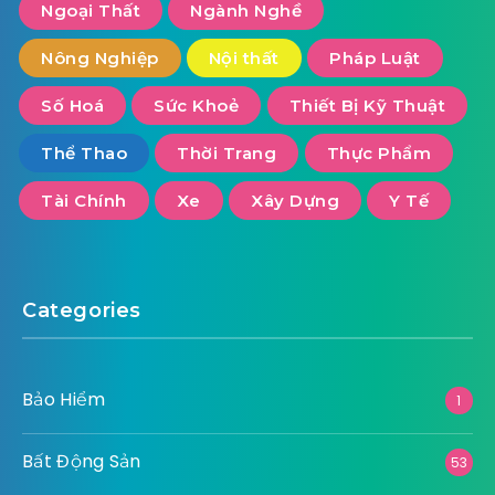
Ngoại Thất
Ngành Nghề
Nông Nghiệp
Nội thất
Pháp Luật
Số Hoá
Sức Khoẻ
Thiết Bị Kỹ Thuật
Thể Thao
Thời Trang
Thực Phẩm
Tài Chính
Xe
Xây Dựng
Y Tế
Categories
Bảo Hiểm
1
Bất Động Sản
53