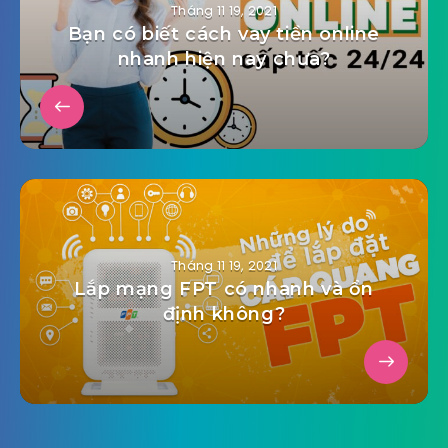
Tháng 11 19, 2021
Bạn có biết cách vay tiền online
nhanh hiện nay chưa?
Tháng 11 19, 2021
Lắp mạng FPT có nhanh và ổn
định không?