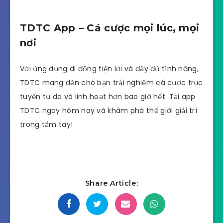
TDTC App – Cá cược mọi lúc, mọi
nơi
Với ứng dụng di động tiện lợi và đầy đủ tính năng,
TDTC mang đến cho bạn trải nghiệm cá cược trực
tuyến tự do và linh hoạt hơn bao giờ hết. Tải app
TDTC ngay hôm nay và khám phá thế giới giải trí
trong tầm tay!
Share Article: