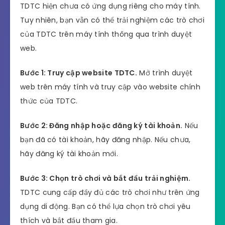
TDTC hiện chưa có ứng dụng riêng cho máy tính.
Tuy nhiên, bạn vẫn có thể trải nghiệm các trò chơi
của TDTC trên máy tính thông qua trình duyệt
web.
Bước 1: Truy cập website TDTC.
Mở trình duyệt
web trên máy tính và truy cập vào website chính
thức của TDTC.
Bước 2: Đăng nhập hoặc đăng ký tài khoản.
Nếu
bạn đã có tài khoản, hãy đăng nhập. Nếu chưa,
hãy đăng ký tài khoản mới.
Bước 3: Chọn trò chơi và bắt đầu trải nghiệm.
TDTC cung cấp đầy đủ các trò chơi như trên ứng
dụng di động. Bạn có thể lựa chọn trò chơi yêu
thích và bắt đầu tham gia.