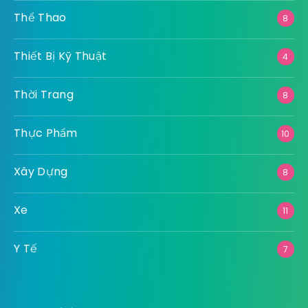
Thể Thao
8
Thiết Bị Kỹ Thuật
4
Thời Trang
8
Thực Phẩm
10
Xây Dựng
8
Xe
11
Y Tế
7