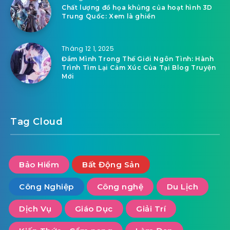
Chất lượng đồ họa khủng của hoạt hình 3D
Trung Quốc: Xem là ghiền
Tháng 12 1, 2025
Đắm Mình Trong Thế Giới Ngôn Tình: Hành
Trình Tìm Lại Cảm Xúc Của Tại Blog Truyện
Mới
Tag Cloud
Bảo Hiểm
Bất Động Sản
Công Nghiệp
Công nghệ
Du Lịch
Dịch Vụ
Giáo Dục
Giải Trí