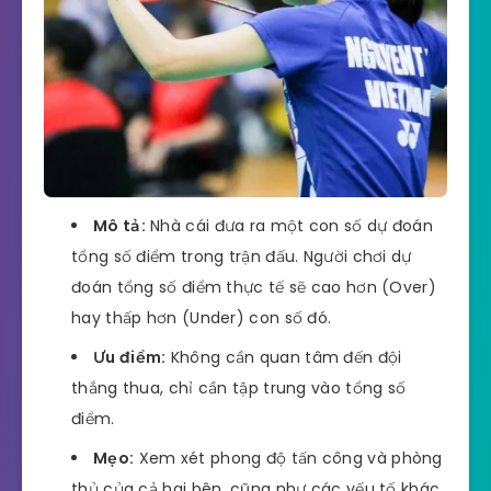
Mô tả:
Nhà cái đưa ra một con số dự đoán
tổng số điểm trong trận đấu. Người chơi dự
đoán tổng số điểm thực tế sẽ cao hơn (Over)
hay thấp hơn (Under) con số đó.
Ưu điểm:
Không cần quan tâm đến đội
thắng thua, chỉ cần tập trung vào tổng số
điểm.
Mẹo:
Xem xét phong độ tấn công và phòng
thủ của cả hai bên, cũng như các yếu tố khác