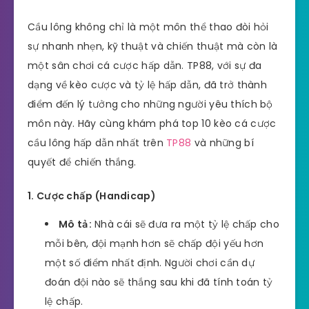
Cầu lông không chỉ là một môn thể thao đòi hỏi
sự nhanh nhẹn, kỹ thuật và chiến thuật mà còn là
một sân chơi cá cược hấp dẫn. TP88, với sự đa
dạng về kèo cược và tỷ lệ hấp dẫn, đã trở thành
điểm đến lý tưởng cho những người yêu thích bộ
môn này. Hãy cùng khám phá top 10 kèo cá cược
cầu lông hấp dẫn nhất trên
TP88
và những bí
quyết để chiến thắng.
1. Cược chấp (Handicap)
Mô tả:
Nhà cái sẽ đưa ra một tỷ lệ chấp cho
mỗi bên, đội mạnh hơn sẽ chấp đội yếu hơn
một số điểm nhất định. Người chơi cần dự
đoán đội nào sẽ thắng sau khi đã tính toán tỷ
lệ chấp.