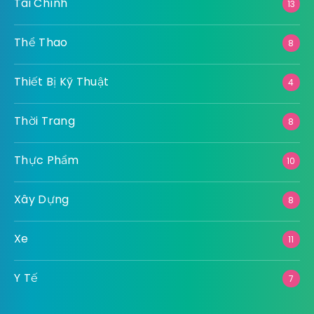
Tài Chính
13
Thể Thao
8
Thiết Bị Kỹ Thuật
4
Thời Trang
8
Thực Phẩm
10
Xây Dựng
8
Xe
11
Y Tế
7