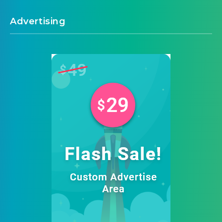
Advertising