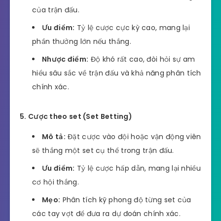
của trận đấu.
Ưu điểm:
Tỷ lệ cược cực kỳ cao, mang lại
phần thưởng lớn nếu thắng.
Nhược điểm:
Độ khó rất cao, đòi hỏi sự am
hiểu sâu sắc về trận đấu và khả năng phân tích
chính xác.
5. Cược theo set (Set Betting)
Mô tả:
Đặt cược vào đội hoặc vận động viên
sẽ thắng một set cụ thể trong trận đấu.
Ưu điểm:
Tỷ lệ cược hấp dẫn, mang lại nhiều
cơ hội thắng.
Mẹo:
Phân tích kỹ phong độ từng set của
các tay vợt để đưa ra dự đoán chính xác.