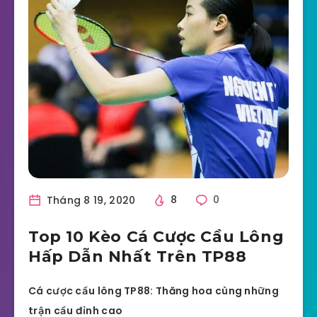
Tháng 8 19, 2020
8
0
Top 10 Kèo Cá Cược Cầu Lông
Hấp Dẫn Nhất Trên TP88
Cá cược cầu lông TP88: Thăng hoa cùng những
trận cầu đỉnh cao