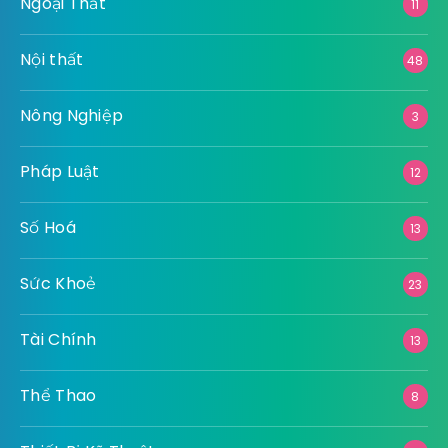
Ngoại Thất
11
Nội thất
48
Nông Nghiệp
3
Pháp Luật
12
Số Hoá
13
Sức Khoẻ
23
Tài Chính
13
Thể Thao
8