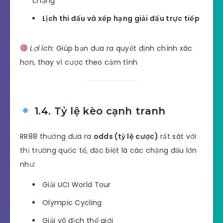
chặng
Lịch thi đấu và xếp hạng giải đấu trực tiếp
Lợi ích:
Giúp bạn đưa ra quyết định chính xác
hơn, thay vì cược theo cảm tính
1.4. Tỷ lệ kèo cạnh tranh
RR88 thường đưa ra
odds (tỷ lệ cược)
rất sát với
thị trường quốc tế, đặc biệt là các chặng đấu lớn
như:
Giải UCI World Tour
Olympic Cycling
Giải vô địch thế giới