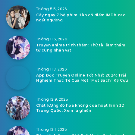
Tháng 5 5, 2026
Cày ngay 7 bộ phim Hàn có điểm IMDb cao
ngất ngưởng
Tháng 1 15, 2026
Truyện anime trinh thám: Thử tài làm thám
tử cùng nhân vật.
Tháng 1 13, 2026
App Đọc Truyện Online Tốt Nhất 2024: Trải
Nghiệm Thực Tế Của Một “Mọt Sách” Kỳ Cựu
Tháng 12 9, 2025
Chất lượng đồ họa khủng của hoạt hình 3D
Trung Quốc: Xem là ghiền
Tháng 12 1, 2025