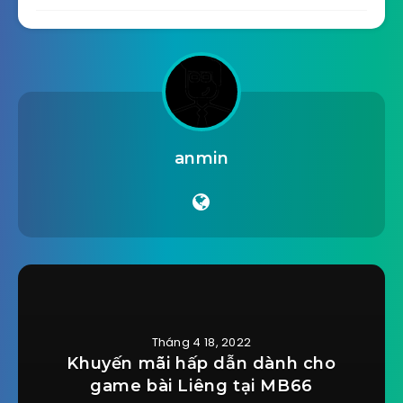
anmin
Tháng 4 18, 2022
Khuyến mãi hấp dẫn dành cho
game bài Liêng tại MB66