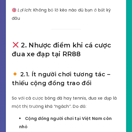
Lợi ích:
Không bỏ lỡ kèo nào dù bạn ở bất kỳ
đâu
2. Nhược điểm khi cá cược
đua xe đạp tại RR88
2.1. Ít người chơi tương tác –
thiếu cộng đồng trao đổi
So với cá cược bóng đá hay tennis, đua xe đạp là
một thị trường khá “ngách”. Do đó:
Cộng đồng người chơi tại Việt Nam còn
nhỏ