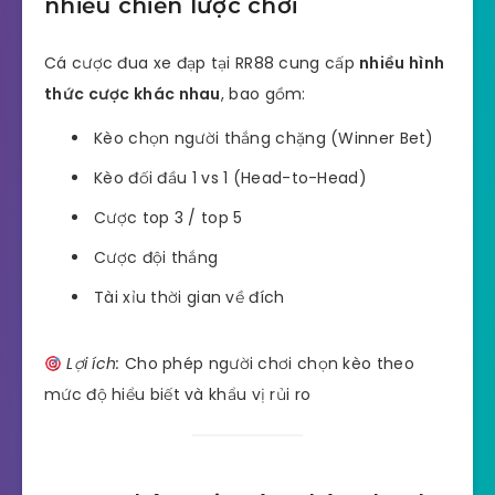
nhiều chiến lược chơi
Cá cược đua xe đạp tại RR88 cung cấp
nhiều hình
thức cược khác nhau
, bao gồm:
Kèo chọn người thắng chặng (Winner Bet)
Kèo đối đầu 1 vs 1 (Head-to-Head)
Cược top 3 / top 5
Cược đội thắng
Tài xỉu thời gian về đích
Lợi ích:
Cho phép người chơi chọn kèo theo
mức độ hiểu biết và khẩu vị rủi ro