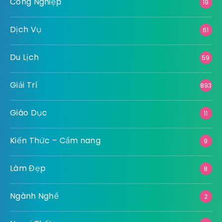
Công Nghiệp
19
Dịch Vụ
61
Du Lịch
59
Giải Trí
893
Giáo Dục
11
Kiến Thức – Cẩm nang
9
Làm Đẹp
8
Ngành Nghề
2