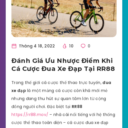
Tháng 4 18, 2022
10
0
Đánh Giá Ưu Nhược Điểm Khi
Cá Cược Đua Xe Đạp Tại RR88
Trong thế giới cá cược thể thao trực tuyến,
đua
xe đạp
là một mảng cá cược còn khá mới mẻ
nhưng đang thu hút sự quan tâm lớn từ cộng
đồng người chơi. Đặc biệt tại
RR88
https://rr88.mov/
– nhà cái nổi tiếng với hệ thống
cược thể thao toàn diện – cá cược đua xe đạp