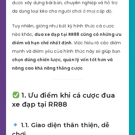
được xây dựng bài bản, chuyên nghiệp và hỗ trợ
đa dạng loại kèo cho người chơi ở mọi cấp độ.
Tuy nhiên, giống như bất kỳ hình thức cá cược
nào khác,
đua xe đạp tại RR88 cũng có những ưu
điểm và hạn chế nhất định
. Việc hiểu rõ các điểm
mạnh và điểm yếu của hình thức này sẽ giúp bạn
chọn đúng chiến lược, quản lý vốn tốt hơn và
nâng cao khả năng thắng cược
.
1. Ưu điểm khi cá cược đua
xe đạp tại RR88
1.1. Giao diện thân thiện, dễ
chơi