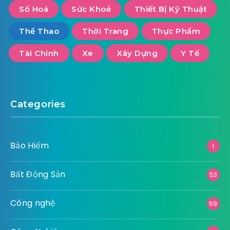
Số Hoá
Sức Khoẻ
Thiết Bị Kỹ Thuật
Thể Thao
Thời Trang
Thực Phẩm
Tài Chính
Xe
Xây Dựng
Y Tế
Categories
Bảo Hiểm
1
Bất Động Sản
53
Công nghệ
69