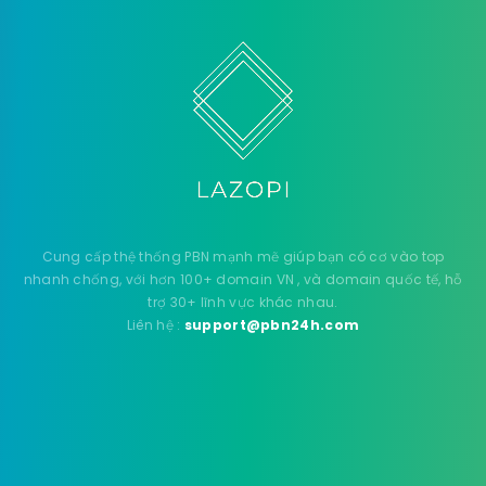
Cung cấp thệ thống PBN mạnh mẽ giúp bạn có cơ vào top
nhanh chống, với hơn 100+ domain VN , và domain quốc tế, hỗ
trợ 30+ lĩnh vực khác nhau.
Liên hệ :
support@pbn24h.com