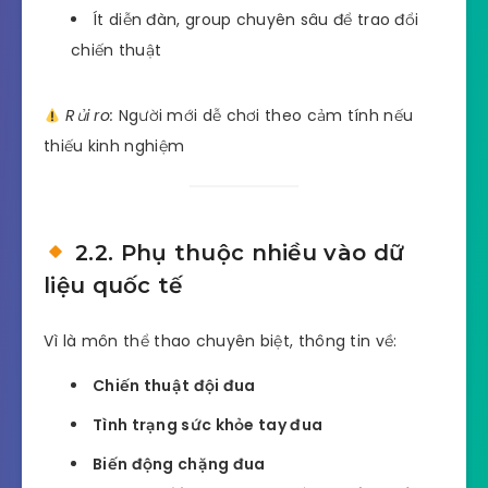
Ít diễn đàn, group chuyên sâu để trao đổi
chiến thuật
Rủi ro:
Người mới dễ chơi theo cảm tính nếu
thiếu kinh nghiệm
2.2. Phụ thuộc nhiều vào dữ
liệu quốc tế
Vì là môn thể thao chuyên biệt, thông tin về:
Chiến thuật đội đua
Tình trạng sức khỏe tay đua
Biến động chặng đua