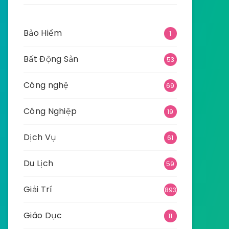
Bảo Hiểm
1
Bất Động Sản
53
Công nghệ
69
Công Nghiệp
19
Dịch Vụ
61
Du Lịch
59
Giải Trí
893
Giáo Dục
11