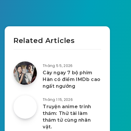
Related Articles
Tháng 5 5, 2026
Cày ngay 7 bộ phim
Hàn có điểm IMDb cao
ngất ngưởng
Tháng 1 15, 2026
Truyện anime trinh
thám: Thử tài làm
thám tử cùng nhân
vật.