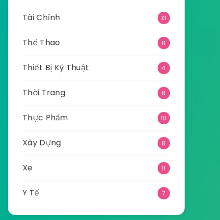
Tài Chính
13
Thể Thao
8
Thiết Bị Kỹ Thuật
4
Thời Trang
8
Thực Phẩm
10
Xây Dựng
8
Xe
11
Y Tế
7