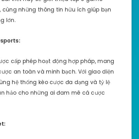
t, cùng những thông tin hữu ích giúp bạn
g lớn.
sports:
, được cấp phép hoạt động hợp pháp, mang
cược an toàn và minh bạch. Với giao diện
cùng hệ thống kèo cược đa dạng và tỷ lệ
oàn hảo cho những ai đam mê cá cược
t: