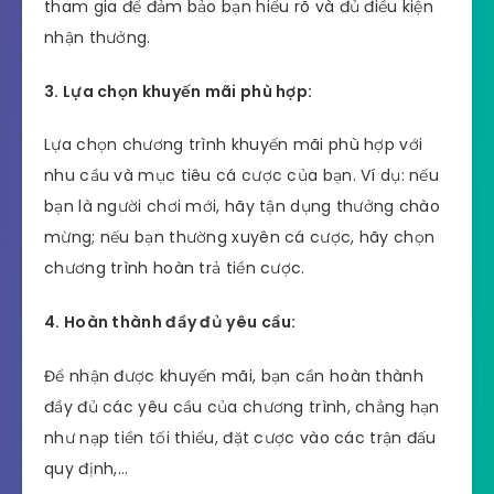
tham gia để đảm bảo bạn hiểu rõ và đủ điều kiện
nhận thưởng.
3. Lựa chọn khuyến mãi phù hợp:
Lựa chọn chương trình khuyến mãi phù hợp với
nhu cầu và mục tiêu cá cược của bạn. Ví dụ: nếu
bạn là người chơi mới, hãy tận dụng thưởng chào
mừng; nếu bạn thường xuyên cá cược, hãy chọn
chương trình hoàn trả tiền cược.
4. Hoàn thành đầy đủ yêu cầu:
Để nhận được khuyến mãi, bạn cần hoàn thành
đầy đủ các yêu cầu của chương trình, chẳng hạn
như nạp tiền tối thiểu, đặt cược vào các trận đấu
quy định,…