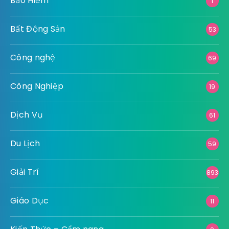
Bảo Hiểm
1
Bất Động Sản
53
Công nghệ
69
Công Nghiệp
19
Dịch Vụ
61
Du Lịch
59
Giải Trí
893
Giáo Dục
11