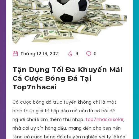
Tháng 12 16, 2021
9
0
Tận Dụng Tối Đa Khuyến Mãi
Cá Cược Bóng Đá Tại
Top7nhacai
Cá cược bóng đá trực tuyến không chỉ là một
hình thức giải trí hấp dẫn mà còn là cơ hội để
người chơi kiếm thêm thu nhập.
top7nhacai.solar
,
nhà cái uy tín hàng đầu, mang đến cho bạn nền
tảng cá cược bóng đá chuyên nghiệp với tỷ lệ kèo