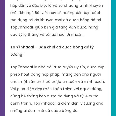
hấp dẫn và đặc biệt là vô số chương trình khuyến
mãi “khủng”. Bài viết này sẽ hướng dẫn bạn cách
tận dụng tối đa khuyến mãi cá cược bóng đá tại
Top7nhacai, giúp bạn gia tăng vốn cược, nâng
cao tỷ lệ thắng và tối ưu hóa lợi nhuận.
Top7nhacai – Sân chơi cá cược bóng đá lý
tưởng:
Top7nhacai là nhà cái trực tuyến uy tín, được cấp
phép hoạt động hợp pháp, mang đến cho người
chơi một sân chơi cá cược an toàn và minh bạch.
Với giao diện đẹp mắt, thân thiện với người dùng,
cùng hệ thống kèo cược đa dạng và tỷ lệ cược
cạnh tranh, Top7nhacai là điểm đến lý tưởng cho
những ai đam mê cá cược bóng đá.