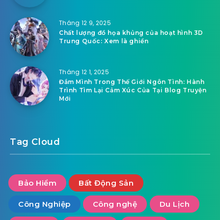
Tháng 12 9, 2025
Chất lượng đồ họa khủng của hoạt hình 3D
Trung Quốc: Xem là ghiền
Tháng 12 1, 2025
Đắm Mình Trong Thế Giới Ngôn Tình: Hành
Trình Tìm Lại Cảm Xúc Của Tại Blog Truyện
Mới
Tag Cloud
Bảo Hiểm
Bất Động Sản
Công Nghiệp
Công nghệ
Du Lịch