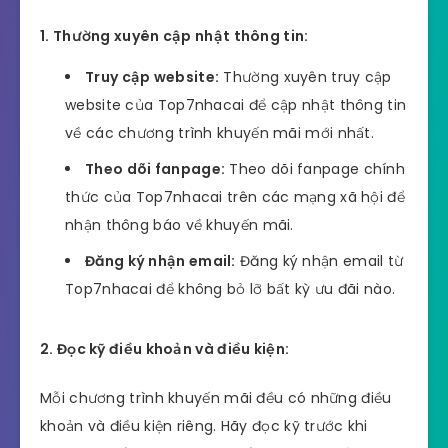
1. Thường xuyên cập nhật thông tin:
Truy cập website:
Thường xuyên truy cập
website của Top7nhacai để cập nhật thông tin
về các chương trình khuyến mãi mới nhất.
Theo dõi fanpage:
Theo dõi fanpage chính
thức của Top7nhacai trên các mạng xã hội để
nhận thông báo về khuyến mãi.
Đăng ký nhận email:
Đăng ký nhận email từ
Top7nhacai để không bỏ lỡ bất kỳ ưu đãi nào.
2. Đọc kỹ điều khoản và điều kiện:
Mỗi chương trình khuyến mãi đều có những điều
khoản và điều kiện riêng. Hãy đọc kỹ trước khi