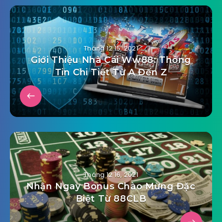
Tháng 12 15, 2021
Giới Thiệu Nhà Cái Ww88: Thông
Tin Chi Tiết Từ A Đến Z
Tháng 12 16, 2021
Nhận Ngay Bonus Chào Mừng Đặc
Biệt Từ 88CLB