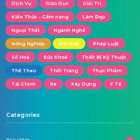
Dịch Vụ
Giáo Dục
Giải Trí
Kiến Thức - Cẩm nang
Làm Đẹp
Ngoại Thất
Ngành Nghề
Nông Nghiệp
Nội thất
Pháp Luật
Số Hoá
Sức Khoẻ
Thiết Bị Kỹ Thuật
Thể Thao
Thời Trang
Thực Phẩm
Tài Chính
Xe
Xây Dựng
Y Tế
Categories