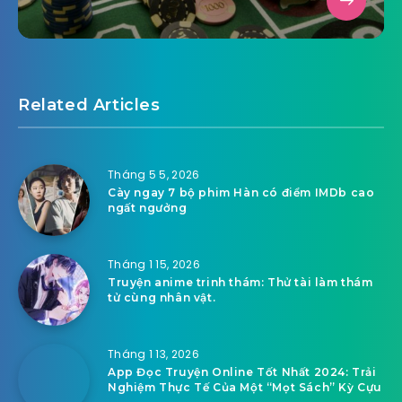
Related Articles
Tháng 5 5, 2026
Cày ngay 7 bộ phim Hàn có điểm IMDb cao
ngất ngưởng
Tháng 1 15, 2026
Truyện anime trinh thám: Thử tài làm thám
tử cùng nhân vật.
Tháng 1 13, 2026
App Đọc Truyện Online Tốt Nhất 2024: Trải
Nghiệm Thực Tế Của Một “Mọt Sách” Kỳ Cựu