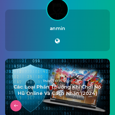
anmin
Tháng 10 15, 2020
Các Loại Phần Thưởng Khi Chơi Nổ
Hũ Online Và Cách Nhận (2024)