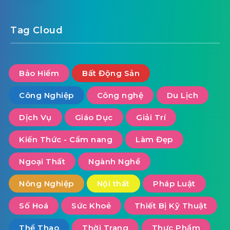
Tag Cloud
Bảo Hiểm
Bất Động Sản
Công Nghiệp
Công nghệ
Du Lịch
Dịch Vụ
Giáo Dục
Giải Trí
Kiến Thức - Cẩm nang
Làm Đẹp
Ngoại Thất
Ngành Nghề
Nông Nghiệp
Nội thất
Pháp Luật
Số Hoá
Sức Khoẻ
Thiết Bị Kỹ Thuật
Thể Thao
Thời Trang
Thực Phẩm