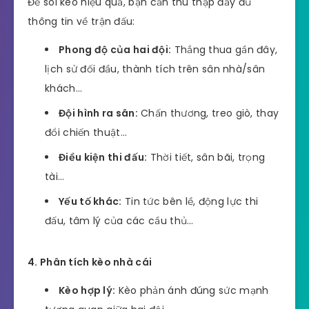
Để soi kèo hiệu quả, bạn cần thu thập đầy đủ
thông tin về trận đấu:
Phong độ của hai đội:
Thắng thua gần đây,
lịch sử đối đầu, thành tích trên sân nhà/sân
khách…
Đội hình ra sân:
Chấn thương, treo giò, thay
đổi chiến thuật…
Điều kiện thi đấu:
Thời tiết, sân bãi, trọng
tài…
Yếu tố khác:
Tin tức bên lề, động lực thi
đấu, tâm lý của các cầu thủ…
4. Phân tích kèo nhà cái
Kèo hợp lý:
Kèo phản ánh đúng sức mạnh