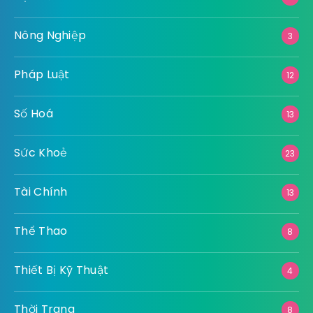
Nông Nghiệp
3
Pháp Luật
12
Số Hoá
13
Sức Khoẻ
23
Tài Chính
13
Thể Thao
8
Thiết Bị Kỹ Thuật
4
Thời Trang
8