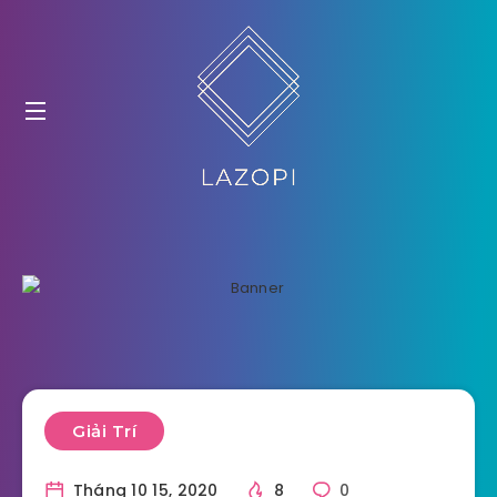
Giải Trí
Tháng 10 15, 2020
8
0