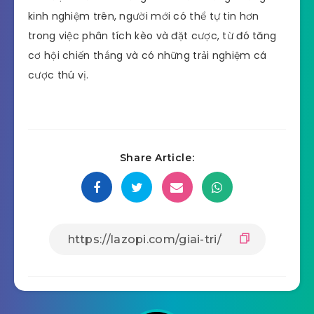
kinh nghiệm trên, người mới có thể tự tin hơn
trong việc phân tích kèo và đặt cược, từ đó tăng
cơ hội chiến thắng và có những trải nghiệm cá
cược thú vị.
Share Article: