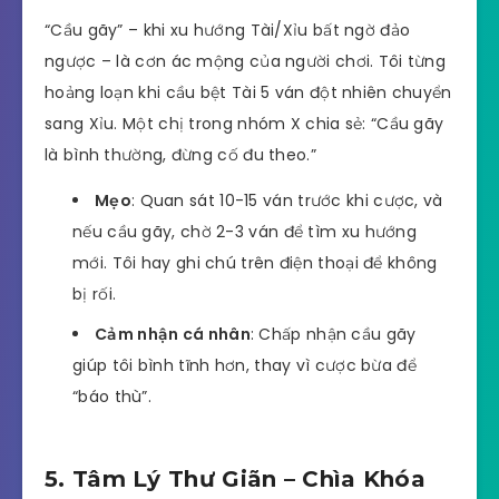
“Cầu gãy” – khi xu hướng Tài/Xỉu bất ngờ đảo
ngược – là cơn ác mộng của người chơi. Tôi từng
hoảng loạn khi cầu bệt Tài 5 ván đột nhiên chuyển
sang Xỉu. Một chị trong nhóm X chia sẻ: “Cầu gãy
là bình thường, đừng cố đu theo.”
Mẹo
: Quan sát 10-15 ván trước khi cược, và
nếu cầu gãy, chờ 2-3 ván để tìm xu hướng
mới. Tôi hay ghi chú trên điện thoại để không
bị rối.
Cảm nhận cá nhân
: Chấp nhận cầu gãy
giúp tôi bình tĩnh hơn, thay vì cược bừa để
“báo thù”.
5. Tâm Lý Thư Giãn – Chìa Khóa