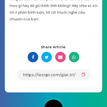
mẹo gì hay để giữ bình tĩnh không? Hãy chia sẻ với
tôi ở phần bình luận, tôi rất muốn nghe câu
chuyện của bạn!
Share Article: