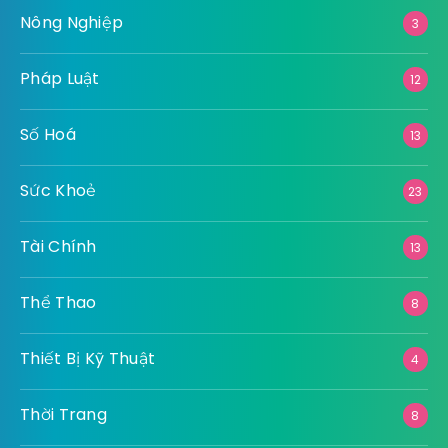
Nông Nghiệp
3
Pháp Luật
12
Số Hoá
13
Sức Khoẻ
23
Tài Chính
13
Thể Thao
8
Thiết Bị Kỹ Thuật
4
Thời Trang
8