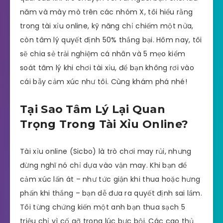
năm và mày mò trên các nhóm X, tôi hiểu rằng
trong tài xỉu online, kỹ năng chỉ chiếm một nửa,
còn tâm lý quyết định 50% thắng bại. Hôm nay, tôi
sẽ chia sẻ trải nghiệm cá nhân và 5 mẹo kiểm
soát tâm lý khi chơi tài xỉu, để bạn không rơi vào
cái bẫy cảm xúc như tôi. Cùng khám phá nhé!
Tại Sao Tâm Lý Lại Quan
Trọng Trong Tài Xỉu Online?
Tài xỉu online (Sicbo) là trò chơi may rủi, nhưng
đừng nghĩ nó chỉ dựa vào vận may. Khi bạn để
cảm xúc lấn át – như tức giận khi thua hoặc hưng
phấn khi thắng – bạn dễ đưa ra quyết định sai lầm.
Tôi từng chứng kiến một anh bạn thua sạch 5
triệu chỉ vì cố gỡ trong lúc bực bội. Các cao thủ