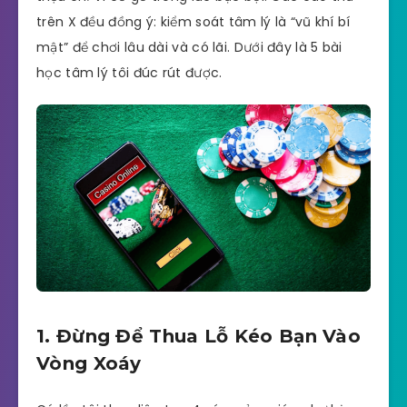
trên X đều đồng ý: kiểm soát tâm lý là “vũ khí bí
mật” để chơi lâu dài và có lãi. Dưới đây là 5 bài
học tâm lý tôi đúc rút được.
1. Đừng Để Thua Lỗ Kéo Bạn Vào
Vòng Xoáy