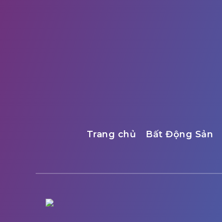
Trang chủ
Bất Động Sản