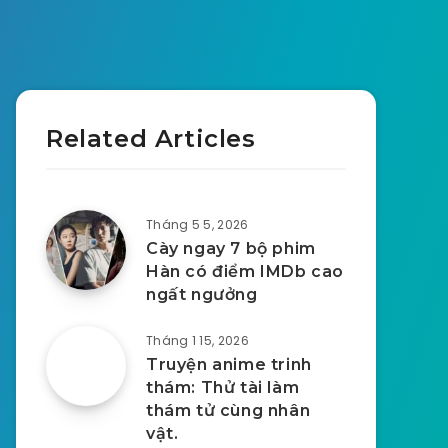
Related Articles
Tháng 5 5, 2026
Cày ngay 7 bộ phim
Hàn có điểm IMDb cao
ngất ngưởng
Tháng 1 15, 2026
Truyện anime trinh
thám: Thử tài làm
thám tử cùng nhân
vật.