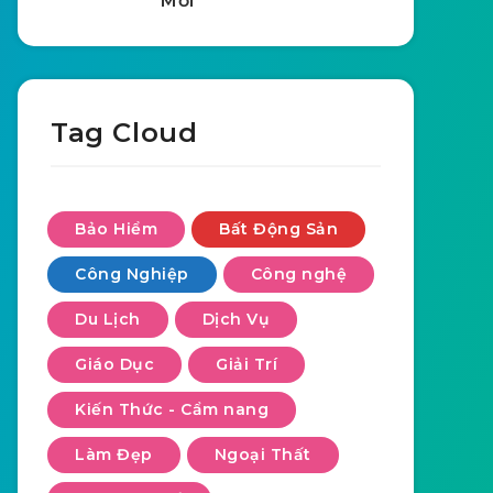
Mới
Tag Cloud
Bảo Hiểm
Bất Động Sản
Công Nghiệp
Công nghệ
Du Lịch
Dịch Vụ
Giáo Dục
Giải Trí
Kiến Thức - Cẩm nang
Làm Đẹp
Ngoại Thất