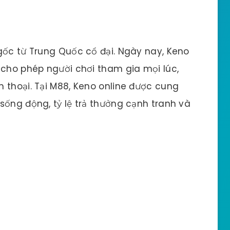
gốc từ Trung Quốc cổ đại. Ngày nay, Keno
 cho phép người chơi tham gia mọi lúc,
 thoại. Tại M88, Keno online được cung
sống động, tỷ lệ trả thưởng cạnh tranh và