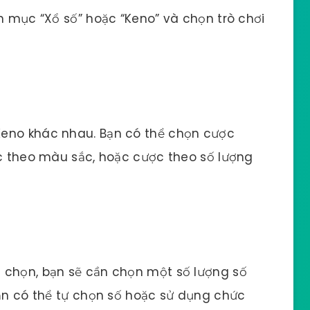
ến mục “Xổ số” hoặc “Keno” và chọn trò chơi
Keno khác nhau. Bạn có thể chọn cược
ợc theo màu sắc, hoặc cược theo số lượng
 chọn, bạn sẽ cần chọn một số lượng số
Bạn có thể tự chọn số hoặc sử dụng chức