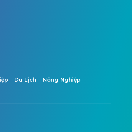
iệp
Du Lịch
Nông Nghiệp