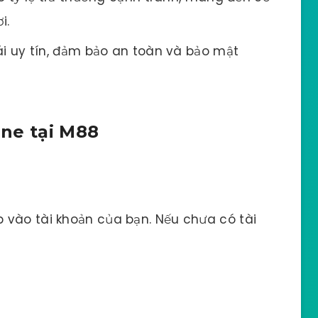
i.
i uy tín, đảm bảo an toàn và bảo mật
ne tại M88
 vào tài khoản của bạn. Nếu chưa có tài