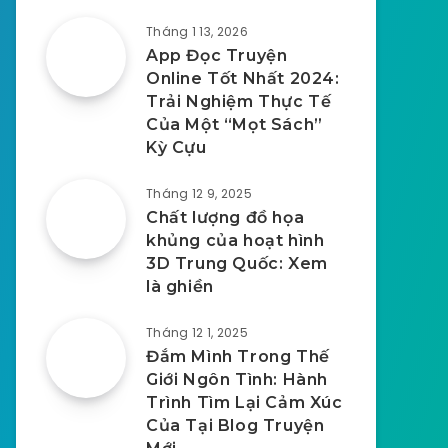
Tháng 1 13, 2026
App Đọc Truyện
Online Tốt Nhất 2024:
Trải Nghiệm Thực Tế
Của Một “Mọt Sách”
Kỳ Cựu
Tháng 12 9, 2025
Chất lượng đồ họa
khủng của hoạt hình
3D Trung Quốc: Xem
là ghiền
Tháng 12 1, 2025
Đắm Mình Trong Thế
Giới Ngôn Tình: Hành
Trình Tìm Lại Cảm Xúc
Của Tại Blog Truyện