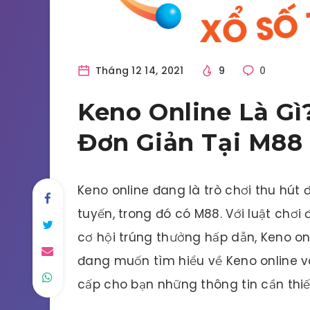
Tháng 12 14, 2021
9
0
Keno Online Là G
Đơn Giản Tại M88
Keno online đang là trò chơi thu hút 
tuyến, trong đó có M88. Với luật chơi
cơ hội trúng thưởng hấp dẫn, Keno o
đang muốn tìm hiểu về Keno online v
cấp cho bạn những thông tin cần thiế