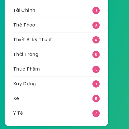
Tài Chính
13
Thể Thao
8
Thiết Bị Kỹ Thuật
4
Thời Trang
8
Thực Phẩm
10
Xây Dựng
8
Xe
11
Y Tế
7