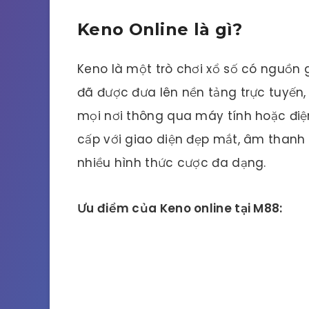
Keno Online là gì?
Keno là một trò chơi xổ số có nguồn 
đã được đưa lên nền tảng trực tuyến,
mọi nơi thông qua máy tính hoặc điện
cấp với giao diện đẹp mắt, âm thanh 
nhiều hình thức cược đa dạng.
Ưu điểm của Keno online tại M88: