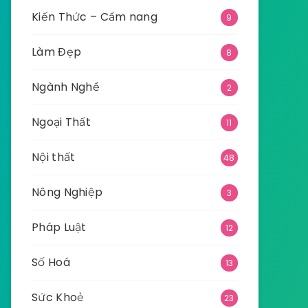
Kiến Thức – Cẩm nang
9
Làm Đẹp
8
Ngành Nghề
2
Ngoại Thất
11
Nội thất
48
Nông Nghiệp
3
Pháp Luật
12
Số Hoá
13
Sức Khoẻ
23