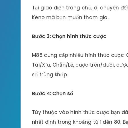
Tại giao diện trang chủ, di chuyển đ
Keno mà bạn muốn tham gia.
Bước 3: Chọn hình thức cược
M88 cung cấp nhiều hình thức cược 
Tài/Xỉu, Chẵn/Lẻ, cược trên/dưới, cư
số trùng khớp.
Bước 4: Chọn số
Tùy thuộc vào hình thức cược bạn đã
nhất định trong khoảng từ 1 đến 80. 