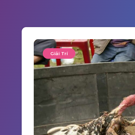
Giải Trí