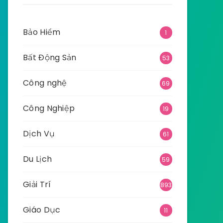
Bảo Hiểm
1
Bất Động Sản
53
Công nghệ
69
Công Nghiệp
19
Dịch Vụ
61
Du Lịch
59
Giải Trí
893
Giáo Dục
11