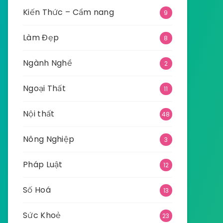
Kiến Thức – Cẩm nang
9
Làm Đẹp
8
Ngành Nghề
2
Ngoại Thất
11
Nội thất
48
Nông Nghiệp
3
Pháp Luật
12
Số Hoá
13
Sức Khoẻ
23