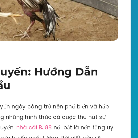
Tuyến: Hướng Dẫn
ầu
tuyến ngày càng trở nên phổ biến và hấp
ng những hình thức cá cược thu hút sự
tuyến.
nhà cái BJ88
nổi bật là nền tảng uy