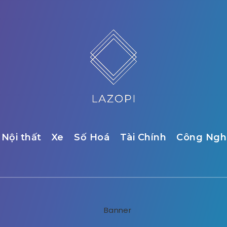
Nội thất
Xe
Số Hoá
Tài Chính
Công Ngh