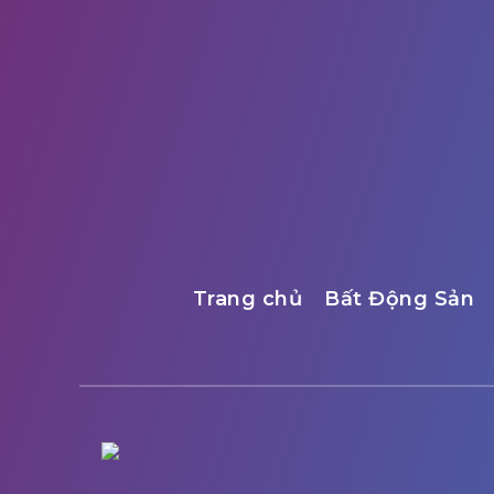
Trang chủ
Bất Động Sản