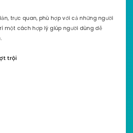
giản, trực quan, phù hợp với cả những người
rí một cách hợp lý giúp người dùng dễ
.
ợt trội