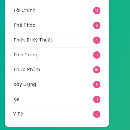
Tài Chính
13
Thể Thao
8
Thiết Bị Kỹ Thuật
4
Thời Trang
8
Thực Phẩm
10
Xây Dựng
8
Xe
11
Y Tế
7