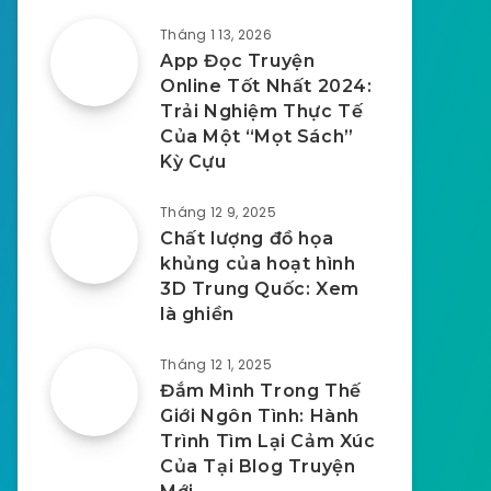
Tháng 1 13, 2026
App Đọc Truyện
Online Tốt Nhất 2024:
Trải Nghiệm Thực Tế
Của Một “Mọt Sách”
Kỳ Cựu
Tháng 12 9, 2025
Chất lượng đồ họa
khủng của hoạt hình
3D Trung Quốc: Xem
là ghiền
Tháng 12 1, 2025
Đắm Mình Trong Thế
Giới Ngôn Tình: Hành
Trình Tìm Lại Cảm Xúc
Của Tại Blog Truyện