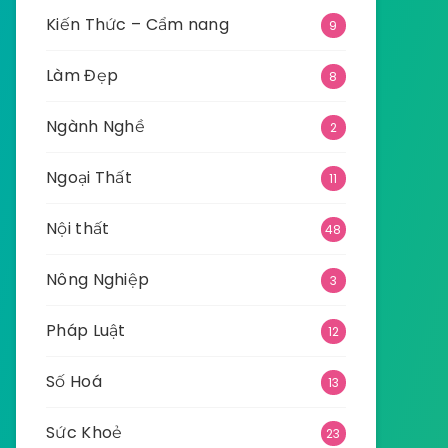
Kiến Thức – Cẩm nang
9
Làm Đẹp
8
Ngành Nghề
2
Ngoại Thất
11
Nội thất
48
Nông Nghiệp
3
Pháp Luật
12
Số Hoá
13
Sức Khoẻ
23