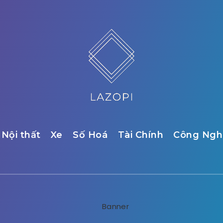
Nội thất
Xe
Số Hoá
Tài Chính
Công Ngh