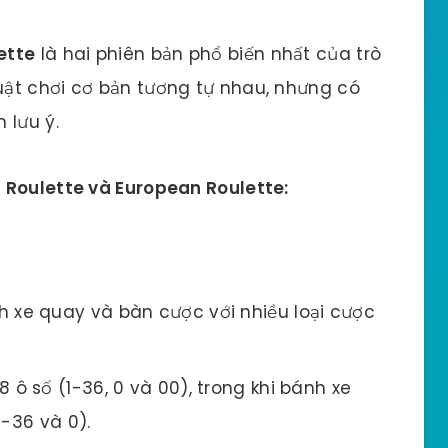
ette
là hai phiên bản phổ biến nhất của trò
luật chơi cơ bản tương tự nhau, nhưng có
 lưu ý.
 Roulette và European Roulette:
 xe quay và bàn cược với nhiều loại cược
 ô số (1-36, 0 và 00), trong khi bánh xe
1-36 và 0).