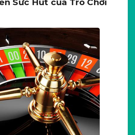
Nên Sức Hút của Trò Chơi