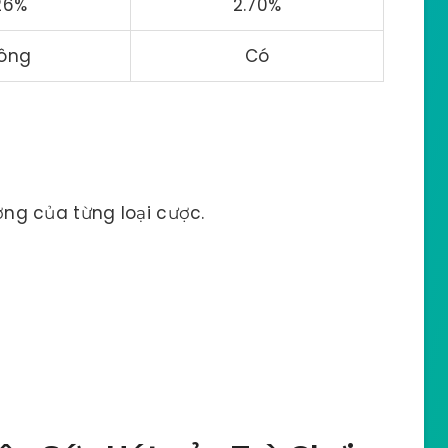
26%
2.70%
ông
Có
ưởng của từng loại cược.