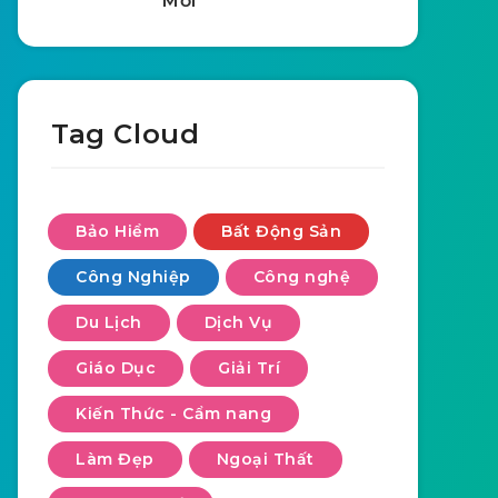
Mới
Tag Cloud
Bảo Hiểm
Bất Động Sản
Công Nghiệp
Công nghệ
Du Lịch
Dịch Vụ
Giáo Dục
Giải Trí
Kiến Thức - Cẩm nang
Làm Đẹp
Ngoại Thất