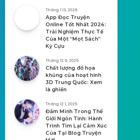
Tháng 1 13, 2026
App Đọc Truyện
Online Tốt Nhất 2024:
Trải Nghiệm Thực Tế
Của Một “Mọt Sách”
Kỳ Cựu
Tháng 12 9, 2025
Chất lượng đồ họa
khủng của hoạt hình
3D Trung Quốc: Xem
là ghiền
Tháng 12 1, 2025
Đắm Mình Trong Thế
Giới Ngôn Tình: Hành
Trình Tìm Lại Cảm Xúc
Của Tại Blog Truyện