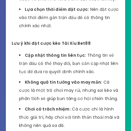
Lựa chọn thời điểm đặt cược:
Nên đặt cược
vào thời điểm gần trận đấu để có thông tin
chính xác nhất.
Lưu ý khi đặt cược kèo Tài Xỉu Bet88
Cập nhật thông tin liên tục:
Thông tin về
trận đấu có thể thay đổi, bạn cần cập nhật liên
tục để đưa ra quyết định chính xác.
Không quá tin tưởng vào may mắn:
Cá
cược là một trò chơi may rủi, nhưng soi kèo và
phân tích sẽ giúp bạn tăng cơ hội chiến thắng.
Chơi có trách nhiệm:
Cá cược chỉ là hình
thức giải trí, hãy chơi với tinh thần thoải mái và
không nên quá sa đà.