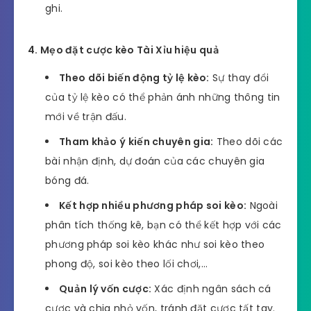
ghi.
4. Mẹo đặt cược kèo Tài Xỉu hiệu quả
Theo dõi biến động tỷ lệ kèo:
Sự thay đổi
của tỷ lệ kèo có thể phản ánh những thông tin
mới về trận đấu.
Tham khảo ý kiến chuyên gia:
Theo dõi các
bài nhận định, dự đoán của các chuyên gia
bóng đá.
Kết hợp nhiều phương pháp soi kèo:
Ngoài
phân tích thống kê, bạn có thể kết hợp với các
phương pháp soi kèo khác như soi kèo theo
phong độ, soi kèo theo lối chơi,…
Quản lý vốn cược:
Xác định ngân sách cá
cược và chia nhỏ vốn, tránh đặt cược tất tay.