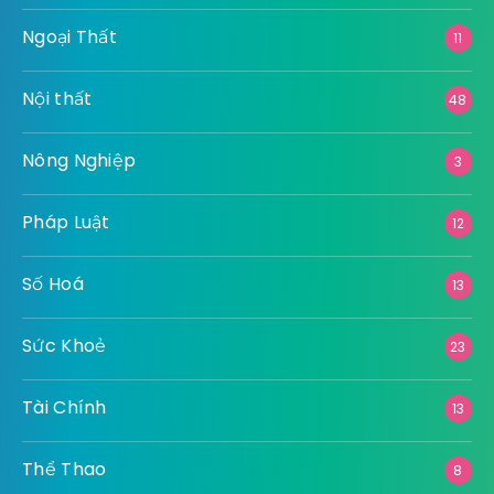
Ngoại Thất
11
Nội thất
48
Nông Nghiệp
3
Pháp Luật
12
Số Hoá
13
Sức Khoẻ
23
Tài Chính
13
Thể Thao
8