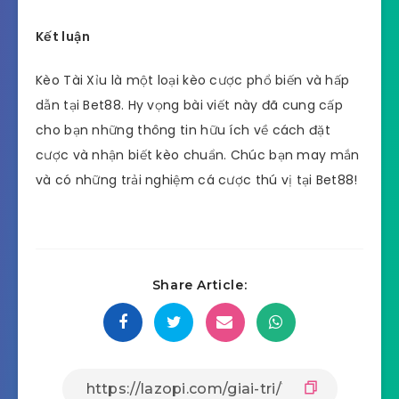
Kết luận
Kèo Tài Xỉu là một loại kèo cược phổ biến và hấp
dẫn tại Bet88. Hy vọng bài viết này đã cung cấp
cho bạn những thông tin hữu ích về cách đặt
cược và nhận biết kèo chuẩn. Chúc bạn may mắn
và có những trải nghiệm cá cược thú vị tại Bet88!
Share Article: