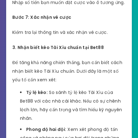
Nhập số tiền bạn muốn đặt cược vào ô tương ứng.
Bước 7: Xác nhận vé cược
Kiểm tra lại thông tin và xác nhận vé cược.
3. Nhận biết kèo Tài Xỉu chuẩn tại Bet88
Để tăng khả năng chiến thắng, bạn cần biết cách
nhận biết kèo Tài Xỉu chuẩn. Dưới đây là một số
yếu tố cần xem xét:
Tỷ lệ kèo:
So sánh tỷ lệ kèo Tài Xỉu của
Bet88 với các nhà cái khác. Nếu có sự chênh
lệch lớn, hãy cẩn trọng và tìm hiểu kỹ nguyên
nhân.
Phong độ hai đội:
Xem xét phong độ tấn
công và phòng ngự của hai đội trong những