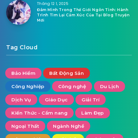
Tháng 12 1, 2025
Đắm Mình Trong Thế Giới Ngôn Tình: Hành
Trình Tìm Lại Cảm Xúc Của Tại Blog Truyện
Mới
Tag Cloud
Bảo Hiểm
Bất Động Sản
Công Nghiệp
Công nghệ
Du Lịch
Dịch Vụ
Giáo Dục
Giải Trí
Kiến Thức - Cẩm nang
Làm Đẹp
Ngoại Thất
Ngành Nghề