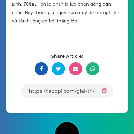
Binh,
789BET
chắc chắn là lựa chọn đáng cân
nhắc. Hãy tham gia ngay hôm nay để trải nghiệm
và tận hưởng cơ hội thắng lớn!
Share Article: