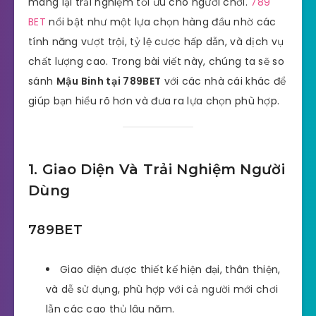
mang lại trải nghiệm tối ưu cho người chơi.
789
BET
nổi bật như một lựa chọn hàng đầu nhờ các
tính năng vượt trội, tỷ lệ cược hấp dẫn, và dịch vụ
chất lượng cao. Trong bài viết này, chúng ta sẽ so
sánh
Mậu Binh tại 789BET
với các nhà cái khác để
giúp bạn hiểu rõ hơn và đưa ra lựa chọn phù hợp.
1. Giao Diện Và Trải Nghiệm Người
Dùng
789BET
Giao diện được thiết kế hiện đại, thân thiện,
và dễ sử dụng, phù hợp với cả người mới chơi
lẫn các cao thủ lâu năm.