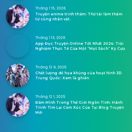
Tháng 1 15, 2026
Truyện anime trinh thám: Thử tài làm thám
tử cùng nhân vật.
Tháng 1 13, 2026
App Đọc Truyện Online Tốt Nhất 2024: Trải
Nghiệm Thực Tế Của Một “Mọt Sách” Kỳ Cựu
Tháng 12 9, 2025
Chất lượng đồ họa khủng của hoạt hình 3D
Trung Quốc: Xem là ghiền
Tháng 12 1, 2025
Đắm Mình Trong Thế Giới Ngôn Tình: Hành
Trình Tìm Lại Cảm Xúc Của Tại Blog Truyện
Mới