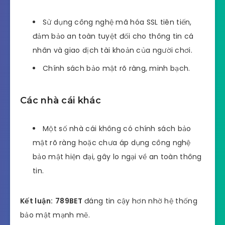
Sử dụng công nghệ mã hóa SSL tiên tiến,
đảm bảo an toàn tuyệt đối cho thông tin cá
nhân và giao dịch tài khoản của người chơi.
Chính sách bảo mật rõ ràng, minh bạch.
Các nhà cái khác
Một số nhà cái không có chính sách bảo
mật rõ ràng hoặc chưa áp dụng công nghệ
bảo mật hiện đại, gây lo ngại về an toàn thông
tin.
Kết luận:
789BET
đáng tin cậy hơn nhờ hệ thống
bảo mật mạnh mẽ.