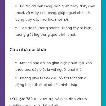
Hỗ trợ đa nền tảng, bao gồm máy tính, điện
thoại, và máy tính bảng, giúp người chơi dễ
dàng truy cập mọi lúc, mọi nơi.
Tốc độ tải trang nhanh, không xảy ra hiện
tượng giật lag trong quá trình chơi.
Các nhà cái khác
Một số nhà cái có giao diện phức tạp, khó
thao tác, đặc biệt là với người chơi mới.
Không phải tất cả đều hỗ trợ tốt trên di
động hoặc thiết bị có cấu hình thấp.
Kết luận:
789BET
vượt trội về giao diện và trải
nghiệm mượt mà, thân thiện.