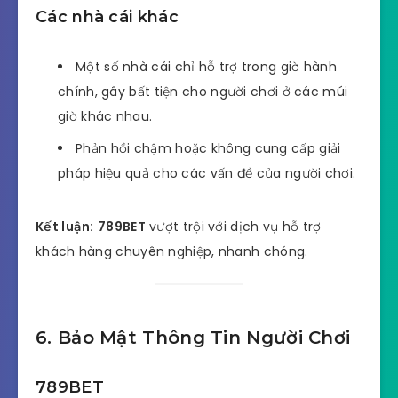
Các nhà cái khác
Một số nhà cái chỉ hỗ trợ trong giờ hành
chính, gây bất tiện cho người chơi ở các múi
giờ khác nhau.
Phản hồi chậm hoặc không cung cấp giải
pháp hiệu quả cho các vấn đề của người chơi.
Kết luận:
789BET
vượt trội với dịch vụ hỗ trợ
khách hàng chuyên nghiệp, nhanh chóng.
6. Bảo Mật Thông Tin Người Chơi
789BET