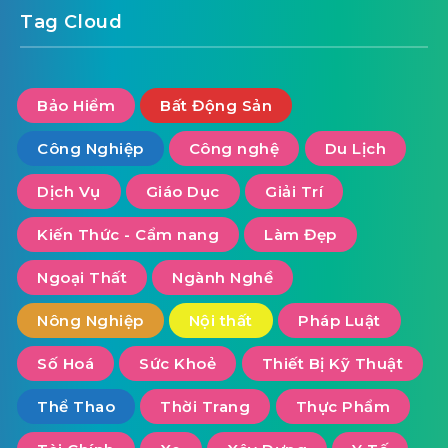
Tag Cloud
Bảo Hiểm
Bất Động Sản
Công Nghiệp
Công nghệ
Du Lịch
Dịch Vụ
Giáo Dục
Giải Trí
Kiến Thức - Cẩm nang
Làm Đẹp
Ngoại Thất
Ngành Nghề
Nông Nghiệp
Nội thất
Pháp Luật
Số Hoá
Sức Khoẻ
Thiết Bị Kỹ Thuật
Thể Thao
Thời Trang
Thực Phẩm