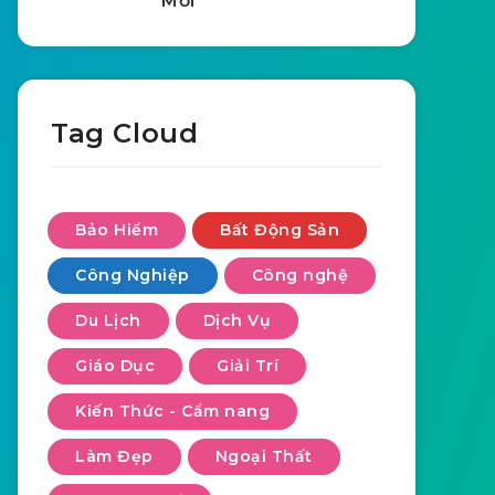
Mới
Tag Cloud
Bảo Hiểm
Bất Động Sản
Công Nghiệp
Công nghệ
Du Lịch
Dịch Vụ
Giáo Dục
Giải Trí
Kiến Thức - Cẩm nang
Làm Đẹp
Ngoại Thất