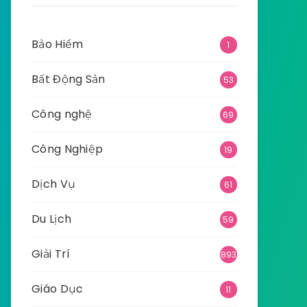
Bảo Hiểm
1
Bất Động Sản
53
Công nghệ
69
Công Nghiệp
19
Dịch Vụ
61
Du Lịch
59
Giải Trí
893
Giáo Dục
11