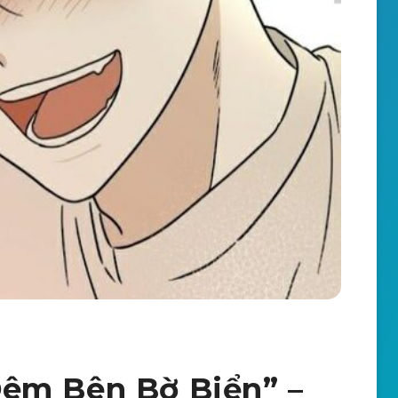
êm Bên Bờ Biển” –