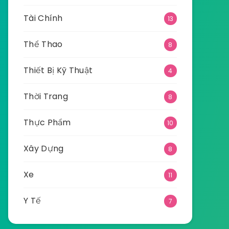
Tài Chính
13
Thể Thao
8
Thiết Bị Kỹ Thuật
4
Thời Trang
8
Thực Phẩm
10
Xây Dựng
8
Xe
11
Y Tế
7