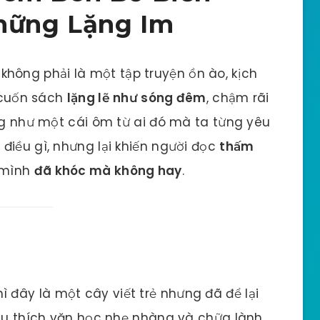
Những Lặng Im
không phải là một tập truyện ồn ào, kịch
t cuốn sách
lặng lẽ như sóng đêm
, chậm rãi
àng như một cái ôm từ ai đó mà ta từng yêu
điều gì, nhưng lại khiến người đọc
thấm
a mình
đã khóc mà không hay
.
thì đây là một cây viết trẻ nhưng đã để lại
yêu thích văn học nhẹ nhàng và chữa lành.