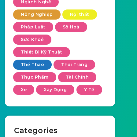
Ngành Nghề
Nông Nghiệp
Nội thất
Pháp Luật
Số Hoá
Sức Khoẻ
Thiết Bị Kỹ Thuật
Thể Thao
Thời Trang
Thực Phẩm
Tài Chính
Xe
Xây Dựng
Y Tế
Categories