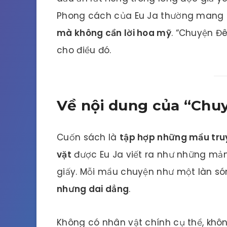
Phong cách của Eu Ja thường mang
mà không cần lời hoa mỹ
. “Chuyện Đ
cho điều đó.
Về nội dung của “Chu
Cuốn sách là
tập hợp những mẩu truy
vặt
được Eu Ja viết ra như những mảnh
giấy. Mỗi mẩu chuyện như một làn só
nhưng dai dẳng
.
Không có nhân vật chính cụ thể, không