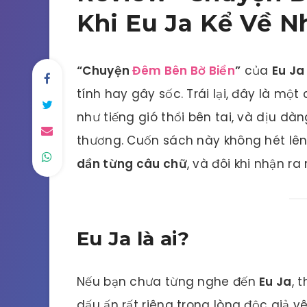
Khi Eu Ja Kể Về 
“Chuyện
Đêm Bên Bờ Biển
”
của
Eu Ja
tính hay gây sốc. Trái lại, đây là mộ
như tiếng gió thổi bên tai, và dịu d
thương. Cuốn sách này không hét lên 
dần từng câu chữ
, và đôi khi nhận r
Eu Ja là ai?
Nếu bạn chưa từng nghe đến
Eu Ja
, 
dấu ấn rất riêng trong lòng độc giả 