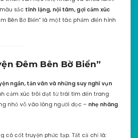
 màu sắc
tĩnh lặng, nội tâm, gợi cảm xúc
êm Bên Bờ Biển” là một tác phẩm điển hình
yện Đêm Bên Bờ Biển”
ện ngắn, tản văn và những suy nghĩ vụn
 cảm xúc trôi dạt từ trái tim đến trang
ng nhỏ vỗ vào lòng người đọc –
nhẹ nhàng
 có cốt truyện phức tạp. Tất cả chỉ là: