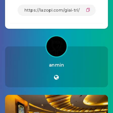
anmin