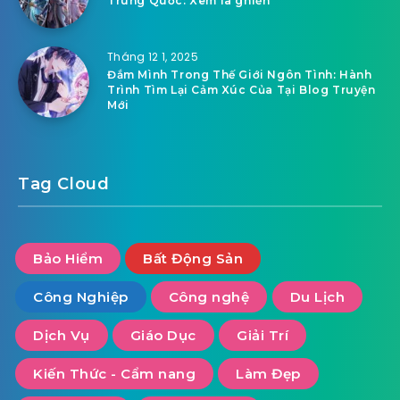
Trung Quốc: Xem là ghiền
Tháng 12 1, 2025
Đắm Mình Trong Thế Giới Ngôn Tình: Hành
Trình Tìm Lại Cảm Xúc Của Tại Blog Truyện
Mới
Tag Cloud
Bảo Hiểm
Bất Động Sản
Công Nghiệp
Công nghệ
Du Lịch
Dịch Vụ
Giáo Dục
Giải Trí
Kiến Thức - Cẩm nang
Làm Đẹp