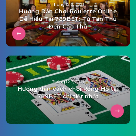
Tháng 12 6, 2021
Hướng Dẫn Chơi Roulette Online
Dễ Hiểu Tại 789BET: Từ Tân Thủ
Đến Cao Thủ
Tháng 12 7, 2021
Hướng dẫn cách chơi Rồng Hổ tại
789BET chi tiết nhất