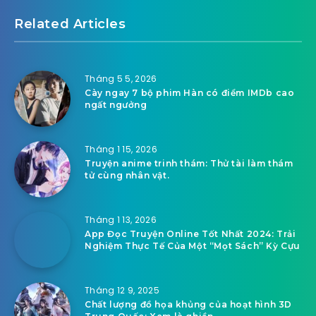
Related Articles
Tháng 5 5, 2026
Cày ngay 7 bộ phim Hàn có điểm IMDb cao
ngất ngưởng
Tháng 1 15, 2026
Truyện anime trinh thám: Thử tài làm thám
tử cùng nhân vật.
Tháng 1 13, 2026
App Đọc Truyện Online Tốt Nhất 2024: Trải
Nghiệm Thực Tế Của Một “Mọt Sách” Kỳ Cựu
Tháng 12 9, 2025
Chất lượng đồ họa khủng của hoạt hình 3D