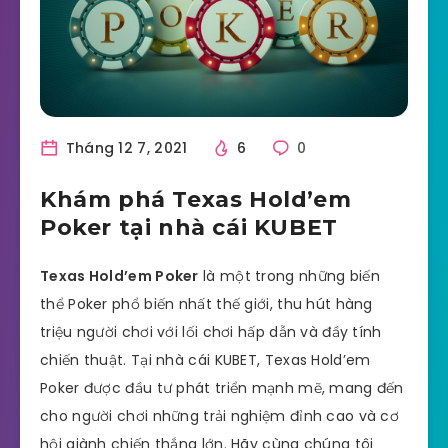
Tháng 12 7, 2021
6
0
Khám phá Texas Hold’em
Poker tại nhà cái KUBET
Texas Hold’em Poker
là một trong những biến
thể Poker phổ biến nhất thế giới, thu hút hàng
triệu người chơi với lối chơi hấp dẫn và đầy tính
chiến thuật. Tại nhà cái KUBET, Texas Hold’em
Poker được đầu tư phát triển mạnh mẽ, mang đến
cho người chơi những trải nghiệm đỉnh cao và cơ
hội giành chiến thắng lớn. Hãy cùng chúng tôi