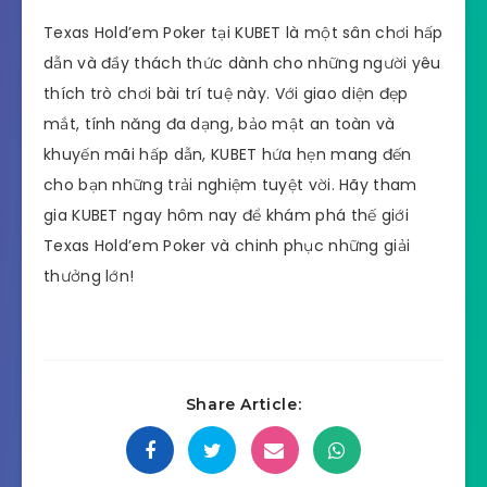
Texas Hold’em Poker tại KUBET là một sân chơi hấp
dẫn và đầy thách thức dành cho những người yêu
thích trò chơi bài trí tuệ này. Với giao diện đẹp
mắt, tính năng đa dạng, bảo mật an toàn và
khuyến mãi hấp dẫn, KUBET hứa hẹn mang đến
cho bạn những trải nghiệm tuyệt vời. Hãy tham
gia KUBET ngay hôm nay để khám phá thế giới
Texas Hold’em Poker và chinh phục những giải
thưởng lớn!
Share Article: