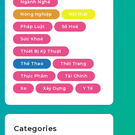
Ngành Nghề
Nông Nghiệp
Nội thất
Pháp Luật
Số Hoá
Sức Khoẻ
Thiết Bị Kỹ Thuật
Thể Thao
Thời Trang
Thực Phẩm
Tài Chính
Xe
Xây Dựng
Y Tế
Categories