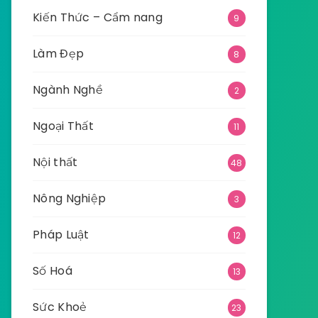
Kiến Thức – Cẩm nang
9
Làm Đẹp
8
Ngành Nghề
2
Ngoại Thất
11
Nội thất
48
Nông Nghiệp
3
Pháp Luật
12
Số Hoá
13
Sức Khoẻ
23