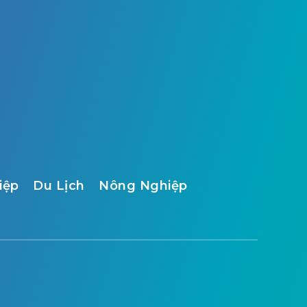
iệp
Du Lịch
Nông Nghiệp