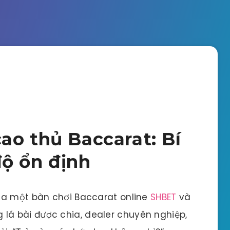
ao thủ Baccarat: Bí
ộ ổn định
ua một bàn chơi Baccarat online
SHBET
và
á bài được chia, dealer chuyên nghiệp,