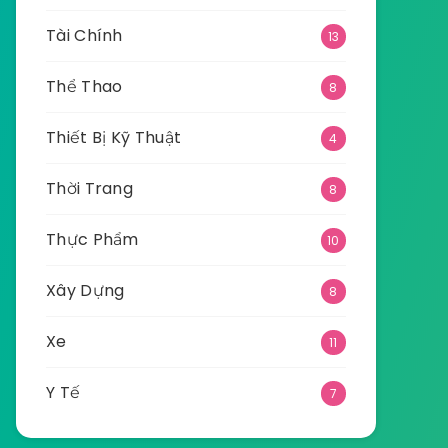
Tài Chính
13
Thể Thao
8
Thiết Bị Kỹ Thuật
4
Thời Trang
8
Thực Phẩm
10
Xây Dựng
8
Xe
11
Y Tế
7