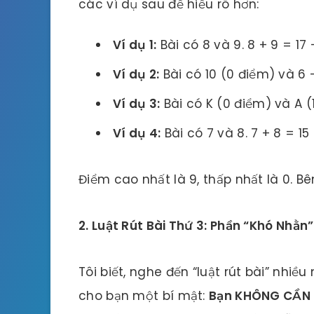
các ví dụ sau để hiểu rõ hơn:
Ví dụ 1:
Bài có 8 và 9. 8 + 9 = 17
Ví dụ 2:
Bài có 10 (0 điểm) và 6
Ví dụ 3:
Bài có K (0 điểm) và A (
Ví dụ 4:
Bài có 7 và 8. 7 + 8 = 15
Điểm cao nhất là 9, thấp nhất là 0. B
2. Luật Rút Bài Thứ 3: Phần “Khó Nhằ
Tôi biết, nghe đến “luật rút bài” nhiề
cho bạn một bí mật:
Bạn KHÔNG CẦN p