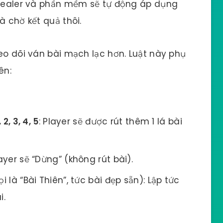
. Dealer và phần mềm sẽ tự động áp dụng
à chờ kết quả thôi.
heo dõi ván bài mạch lạc hơn. Luật này phụ
ên:
, 2, 3, 4, 5
: Player sẽ được rút thêm 1 lá bài
layer sẽ “Dừng” (không rút bài).
i là “Bài Thiên”, tức bài đẹp sẵn): Lập tức
i.