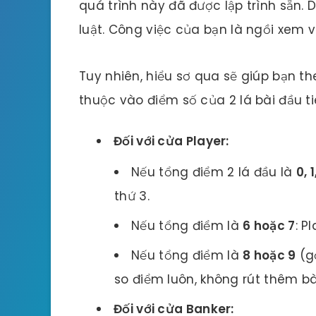
quá trình này đã được lập trình sẵn
luật. Công việc của bạn là ngồi xem v
Tuy nhiên, hiểu sơ qua sẽ giúp bạn t
thuộc vào điểm số của 2 lá bài đầu ti
Đối với cửa Player:
Nếu tổng điểm 2 lá đầu là
0, 1
thứ 3.
Nếu tổng điểm là
6 hoặc 7
: P
Nếu tổng điểm là
8 hoặc 9
(gọ
so điểm luôn, không rút thêm bà
Đối với cửa Banker: