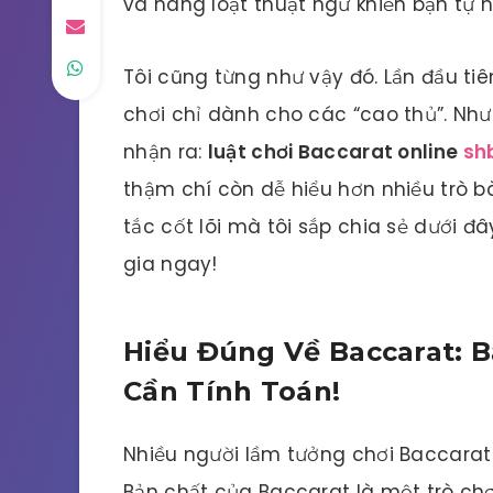
và hàng loạt thuật ngữ khiến bạn tự h
Tôi cũng từng như vậy đó. Lần đầu tiê
chơi chỉ dành cho các “cao thủ”. Nhưn
nhận ra:
luật chơi Baccarat online
sh
thậm chí còn dễ hiểu hơn nhiều trò 
tắc cốt lõi mà tôi sắp chia sẻ dưới đâ
gia ngay!
Hiểu Đúng Về Baccarat: 
Cần Tính Toán!
Nhiều người lầm tưởng chơi Baccarat 
Bản chất của Baccarat là một trò chơ