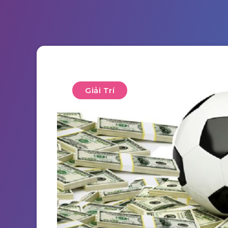
Giải Trí