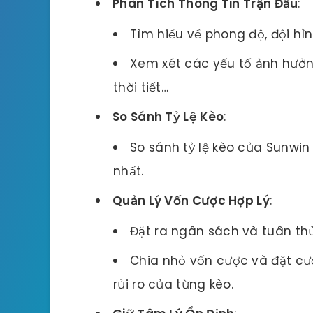
Phân Tích Thông Tin Trận Đấu
:
Tìm hiểu về phong độ, đội hìn
Xem xét các yếu tố ảnh hưởn
thời tiết…
So Sánh Tỷ Lệ Kèo
:
So sánh tỷ lệ kèo của Sunwin 
nhất.
Quản Lý Vốn Cược Hợp Lý
:
Đặt ra ngân sách và tuân th
Chia nhỏ vốn cược và đặt cư
rủi ro của từng kèo.