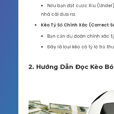
Nếu bạn đặt cược Xỉu (Under)
nhà cái đưa ra.
Kèo Tỷ Số Chính Xác (Correct S
Bạn cần dự đoán chính xác tỷ
Đây là loại kèo có tỷ lệ trả 
2. Hướng Dẫn Đọc Kèo B