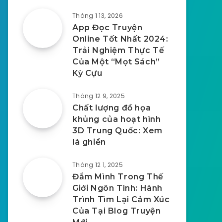
Tháng 1 13, 2026
App Đọc Truyện
Online Tốt Nhất 2024:
Trải Nghiệm Thực Tế
Của Một “Mọt Sách”
Kỳ Cựu
Tháng 12 9, 2025
Chất lượng đồ họa
khủng của hoạt hình
3D Trung Quốc: Xem
là ghiền
Tháng 12 1, 2025
Đắm Mình Trong Thế
Giới Ngôn Tình: Hành
Trình Tìm Lại Cảm Xúc
Của Tại Blog Truyện