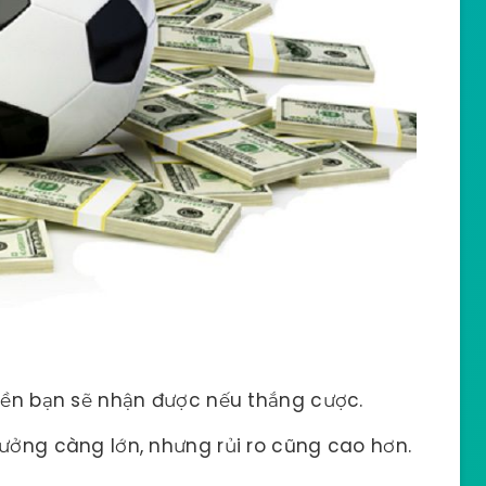
 tiền bạn sẽ nhận được nếu thắng cược.
hưởng càng lớn, nhưng rủi ro cũng cao hơn.