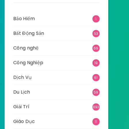
Bảo Hiểm
1
Bất Động Sản
53
Công nghệ
69
Công Nghiệp
19
Dịch Vụ
61
Du Lịch
59
Giải Trí
893
Giáo Dục
11