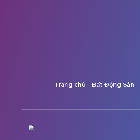
Trang chủ
Bất Động Sản