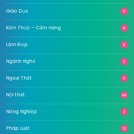
Giáo Dục
11
Kiến Thức – Cẩm nang
9
Làm Đẹp
8
Ngành Nghề
2
Ngoại Thất
11
Nội thất
48
Nông Nghiệp
3
Pháp Luật
12