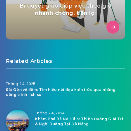
Bí quyết giúp Giúp việc theo giờ
nhanh chóng, tiện lợi
Related Articles
Tháng 2 4, 2025
Sài Gòn về đêm: Tìm hiểu nét đẹp kiến trúc qua những
công trình lịch sử
Tháng 7 4, 2024
Khám Phá Bà Nà Hills: Thiên Đường Giải Trí
& Nghỉ Dưỡng Tại Đà Nẵng