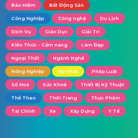
Bảo Hiểm
Bất Động Sản
Công Nghiệp
Công nghệ
Du Lịch
Dịch Vụ
Giáo Dục
Giải Trí
Kiến Thức - Cẩm nang
Làm Đẹp
Ngoại Thất
Ngành Nghề
Nông Nghiệp
Nội thất
Pháp Luật
Số Hoá
Sức Khoẻ
Thiết Bị Kỹ Thuật
Thể Thao
Thời Trang
Thực Phẩm
Tài Chính
Xe
Xây Dựng
Y Tế