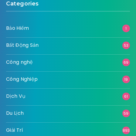
Categories
Bảo Hiểm
1
Bất Động Sản
53
Công nghệ
69
Công Nghiệp
19
Dịch Vụ
61
Du Lịch
59
Giải Trí
893