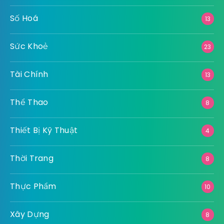
Số Hoá
13
Sức Khoẻ
23
Tài Chính
13
Thể Thao
8
Thiết Bị Kỹ Thuật
4
Thời Trang
8
Thực Phẩm
10
Xây Dựng
8