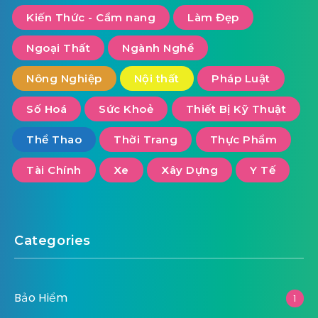
Kiến Thức - Cẩm nang
Làm Đẹp
Ngoại Thất
Ngành Nghề
Nông Nghiệp
Nội thất
Pháp Luật
Số Hoá
Sức Khoẻ
Thiết Bị Kỹ Thuật
Thể Thao
Thời Trang
Thực Phẩm
Tài Chính
Xe
Xây Dựng
Y Tế
Categories
Bảo Hiểm
1