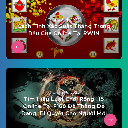
Tháng 3 14, 2022
Cách Tính Xác Suất Thắng Trong
Bầu Cua Online Tại RWIN
Tháng 3 15, 2022
Tìm Hiểu Luật Chơi Rồng Hổ
Online Tại F168 Để Thắng Dễ
Dàng: Bí Quyết Cho Người Mới