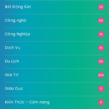
Bất Động Sản
53
Công nghệ
69
Công Nghiệp
19
Dịch Vụ
61
Du Lịch
59
Giải Trí
893
Giáo Dục
11
Kiến Thức – Cẩm nang
9