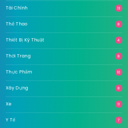
Tài Chính
13
Thể Thao
8
Thiết Bị Kỹ Thuật
4
Thời Trang
8
Thực Phẩm
10
Xây Dựng
8
Xe
11
Y Tế
7