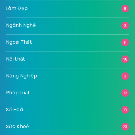
Làm Đẹp
8
Ngành Nghề
2
Ngoại Thất
11
Nội thất
48
Nông Nghiệp
3
Pháp Luật
12
Số Hoá
13
Sức Khoẻ
23