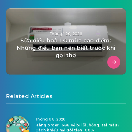
Tháng 1 20, 2026
Sửa điều hoà LG mùa cao điểm:
Những điều bạn nên biết trước khi
gọi thợ
Related Articles
Tháng 6 8, 2026
Hàng order 1688 về bị lỗi, hỏng, sai màu?
Cách khiếu nại đòi tiền 100%