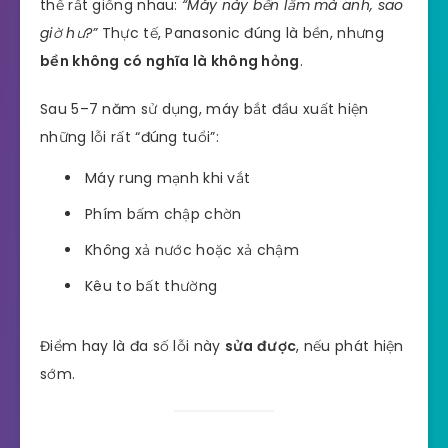
thế rất giống nhau:
“Máy này bền lắm mà anh, sao
giờ hư?”
Thực tế, Panasonic đúng là bền, nhưng
bền không có nghĩa là không hỏng
.
Sau 5–7 năm sử dụng, máy bắt đầu xuất hiện
những lỗi rất “đúng tuổi”:
Máy rung mạnh khi vắt
Phím bấm chập chờn
Không xả nước hoặc xả chậm
Kêu to bất thường
Điểm hay là đa số lỗi này
sửa được
, nếu phát hiện
sớm.