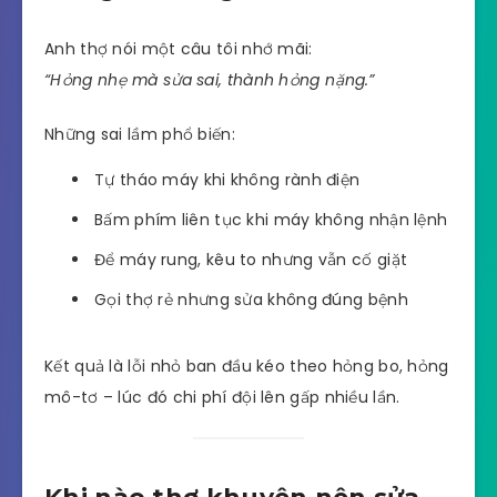
Anh thợ nói một câu tôi nhớ mãi:
“Hỏng nhẹ mà sửa sai, thành hỏng nặng.”
Những sai lầm phổ biến:
Tự tháo máy khi không rành điện
Bấm phím liên tục khi máy không nhận lệnh
Để máy rung, kêu to nhưng vẫn cố giặt
Gọi thợ rẻ nhưng sửa không đúng bệnh
Kết quả là lỗi nhỏ ban đầu kéo theo hỏng bo, hỏng
mô-tơ – lúc đó chi phí đội lên gấp nhiều lần.