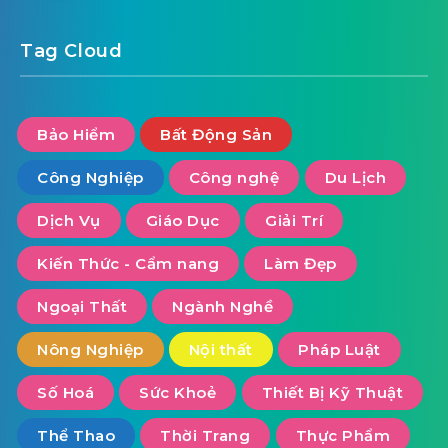
Tag Cloud
Bảo Hiểm
Bất Động Sản
Công Nghiệp
Công nghệ
Du Lịch
Dịch Vụ
Giáo Dục
Giải Trí
Kiến Thức - Cẩm nang
Làm Đẹp
Ngoại Thất
Ngành Nghề
Nông Nghiệp
Nội thất
Pháp Luật
Số Hoá
Sức Khoẻ
Thiết Bị Kỹ Thuật
Thể Thao
Thời Trang
Thực Phẩm