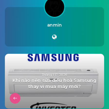
anmin
Tháng 1 17, 2026
Khi nào nên sửa điều hoà Samsung
thay vì mua máy mới?