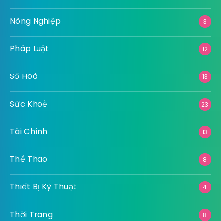
Nông Nghiệp
3
Pháp Luật
12
Số Hoá
13
Sức Khoẻ
23
Tài Chính
13
Thể Thao
8
Thiết Bị Kỹ Thuật
4
Thời Trang
8