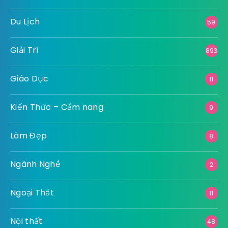
Du Lịch
59
Giải Trí
893
Giáo Dục
11
Kiến Thức – Cẩm nang
9
Làm Đẹp
8
Ngành Nghề
2
Ngoại Thất
11
Nội thất
48