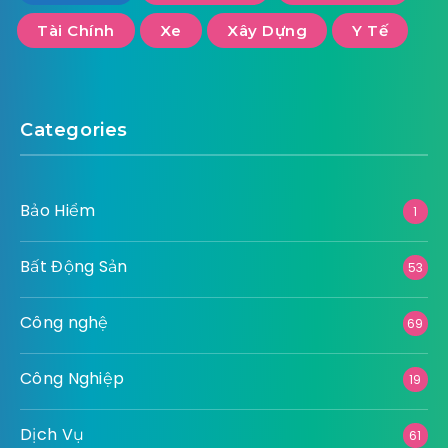
Tài Chính
Xe
Xây Dựng
Y Tế
Categories
Bảo Hiểm
1
Bất Động Sản
53
Công nghệ
69
Công Nghiệp
19
Dịch Vụ
61