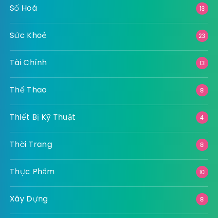
Số Hoá
13
Sức Khoẻ
23
Tài Chính
13
Thể Thao
8
Thiết Bị Kỹ Thuật
4
Thời Trang
8
Thực Phẩm
10
Xây Dựng
8