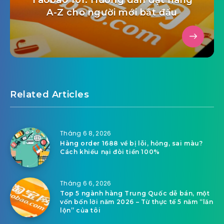
A-Z cho người mới bắt đầu
Related Articles
Tháng 6 8, 2026
Hàng order 1688 về bị lỗi, hỏng, sai màu?
Cách khiếu nại đòi tiền 100%
Tháng 6 6, 2026
Top 5 ngành hàng Trung Quốc dễ bán, một
vốn bốn lời năm 2026 – Từ thực tế 5 năm “lăn
lộn” của tôi