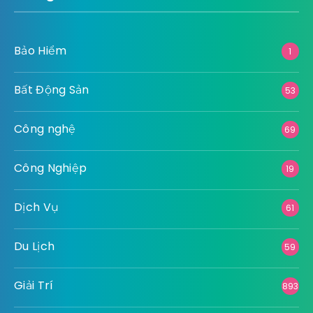
Bảo Hiểm
1
Bất Động Sản
53
Công nghệ
69
Công Nghiệp
19
Dịch Vụ
61
Du Lịch
59
Giải Trí
893