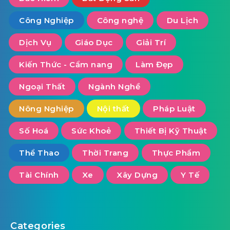
Công Nghiệp
Công nghệ
Du Lịch
Dịch Vụ
Giáo Dục
Giải Trí
Kiến Thức - Cẩm nang
Làm Đẹp
Ngoại Thất
Ngành Nghề
Nông Nghiệp
Nội thất
Pháp Luật
Số Hoá
Sức Khoẻ
Thiết Bị Kỹ Thuật
Thể Thao
Thời Trang
Thực Phẩm
Tài Chính
Xe
Xây Dựng
Y Tế
Categories