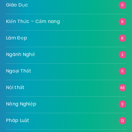
Giáo Dục
11
Kiến Thức – Cẩm nang
9
Làm Đẹp
8
Ngành Nghề
2
Ngoại Thất
11
Nội thất
48
Nông Nghiệp
3
Pháp Luật
12