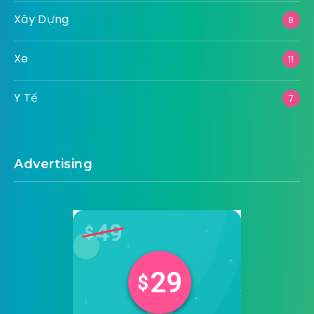
Xây Dựng
8
Xe
11
Y Tế
7
Advertising