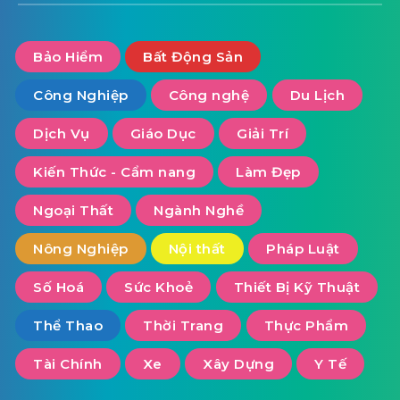
Bảo Hiểm
Bất Động Sản
Công Nghiệp
Công nghệ
Du Lịch
Dịch Vụ
Giáo Dục
Giải Trí
Kiến Thức - Cẩm nang
Làm Đẹp
Ngoại Thất
Ngành Nghề
Nông Nghiệp
Nội thất
Pháp Luật
Số Hoá
Sức Khoẻ
Thiết Bị Kỹ Thuật
Thể Thao
Thời Trang
Thực Phẩm
Tài Chính
Xe
Xây Dựng
Y Tế