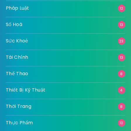
Pháp Luật
12
Số Hoá
13
Sức Khoẻ
23
Tài Chính
13
Thể Thao
8
Thiết Bị Kỹ Thuật
4
Thời Trang
8
Thực Phẩm
10