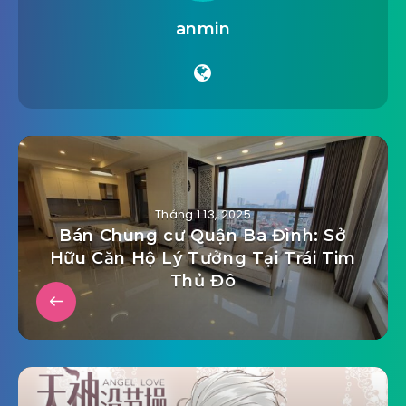
anmin
Tháng 1 13, 2025
Bán Chung cư Quận Ba Đình: Sở
Hữu Căn Hộ Lý Tưởng Tại Trái Tim
Thủ Đô