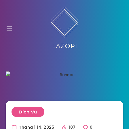
Dịch Vụ
Tháng 1 14, 2025
107
0