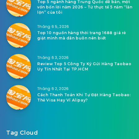
Top 5 ngành hàng Trung Quốc dễ bán, một
vốn bốn lời năm 2026 – Từ thực tế 5 năm “lăn
lộn” của tôi
Tháng 6 5, 2026
Top 10 nguồn hàng thời trang 1688 giá rẻ
giật mình mà dân buôn nên biết
Tháng 6 3, 2026
Review Top 5 Công Ty Ký Gửi Hàng Taobao
Uy Tín Nhất Tại TP.HCM
Tháng 6 2, 2026
Cách Thanh Toán Khi Tự Đặt Hàng Taobao:
Thẻ Visa Hay Ví Alipay?
Tag Cloud