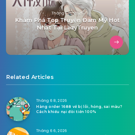
Tháng 1 16, 2025
Khám Phá Top Truyện Đam Mỹ Hot
Nhất Tại LazyTruyen
Related Articles
Tháng 6 8, 2026
Hàng order 1688 về bị lỗi, hỏng, sai màu?
Cách khiếu nại đòi tiền 100%
Tháng 6 6, 2026