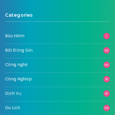
Categories
Bảo Hiểm
1
Bất Động Sản
53
Công nghệ
69
Công Nghiệp
19
Dịch Vụ
61
Du Lịch
59