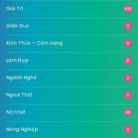
Giải Trí
893
Giáo Dục
11
Kiến Thức – Cẩm nang
9
Làm Đẹp
8
Ngành Nghề
2
Ngoại Thất
11
Nội thất
48
Nông Nghiệp
3