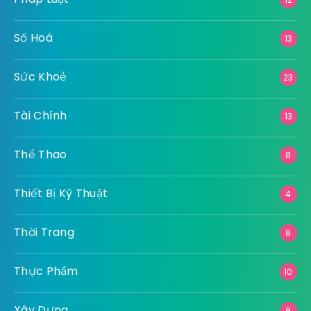
Số Hoá
13
Sức Khoẻ
23
Tài Chính
13
Thể Thao
8
Thiết Bị Kỹ Thuật
4
Thời Trang
8
Thực Phẩm
10
Xây Dựng
8