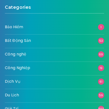
Categories
Bảo Hiểm
1
Bất Động Sản
53
Công nghệ
69
Công Nghiệp
19
Dịch Vụ
61
Du Lịch
59
Giải Trí
893