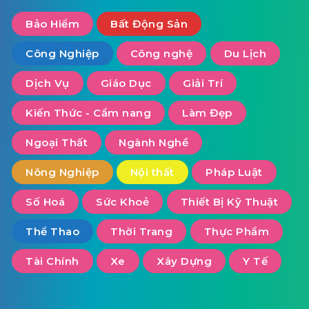
Bảo Hiểm
Bất Động Sản
Công Nghiệp
Công nghệ
Du Lịch
Dịch Vụ
Giáo Dục
Giải Trí
Kiến Thức - Cẩm nang
Làm Đẹp
Ngoại Thất
Ngành Nghề
Nông Nghiệp
Nội thất
Pháp Luật
Số Hoá
Sức Khoẻ
Thiết Bị Kỹ Thuật
Thể Thao
Thời Trang
Thực Phẩm
Tài Chính
Xe
Xây Dựng
Y Tế