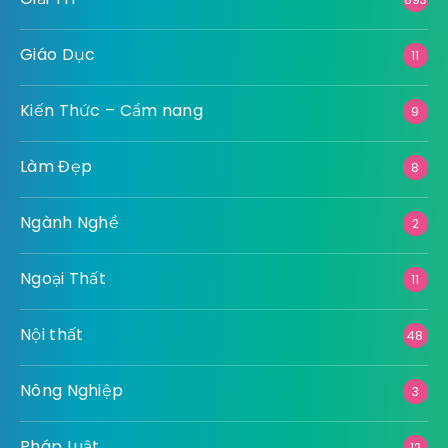
Giáo Dục
11
Kiến Thức – Cẩm nang
9
Làm Đẹp
8
Ngành Nghề
2
Ngoại Thất
11
Nội thất
48
Nông Nghiệp
3
Pháp Luật
12