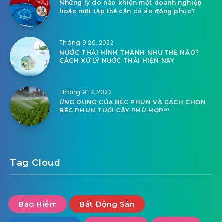
Những lý do nào khiến một doanh nghiệp
hoặc một tập thể cần có áo đồng phục?
Tháng 9 20, 2022
NƯỚC THẢI HÌNH THÀNH NHƯ THẾ NÀO?
CÁCH XỬ LÝ NƯỚC THẢI HIỆN NAY
Tháng 9 12, 2022
ỨNG DỤNG CỦA BÉC PHUN VÀ CÁCH CHỌN
BÉC PHUN TƯỚI CÂY PHÙ HỢP￼
Tag Cloud
Bảo Hiểm
Bất Động Sản