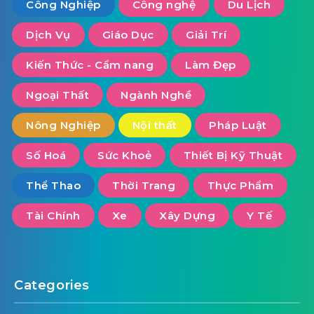
Công Nghiệp
Công nghệ
Du Lịch
Dịch Vụ
Giáo Dục
Giải Trí
Kiến Thức - Cẩm nang
Làm Đẹp
Ngoại Thất
Ngành Nghề
Nông Nghiệp
Nội thất
Pháp Luật
Số Hoá
Sức Khoẻ
Thiết Bị Kỹ Thuật
Thể Thao
Thời Trang
Thực Phẩm
Tài Chính
Xe
Xây Dựng
Y Tế
Categories