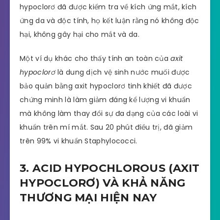
hypoclorơ đã được kiểm tra về kích ứng mắt, kích
ứng da và độc tính, họ kết luận rằng nó không độc
hại, không gây hại cho mắt và da.
Một ví dụ khác cho thấy tính an toàn của
axit
hypoclorơ
là dung dịch vệ sinh nước muối được
bảo quản bằng axit hypoclorơ tinh khiết đã được
chứng minh là làm giảm đáng kể lượng vi khuẩn
mà không làm thay đổi sự đa dạng của các loài vi
khuẩn trên mí mắt. Sau 20 phút điều trị, đã giảm
trên 99% vi khuẩn Staphylococci.
3. ACID HYPOCHLOROUS (AXIT
HYPOCLORƠ) VÀ KHẢ NĂNG
THƯƠNG MẠI HIỆN NAY