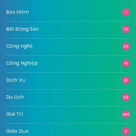
Bảo Hiểm
1
Bất Động Sản
53
Công nghệ
69
Công Nghiệp
19
Dịch Vụ
61
Du Lịch
59
Giải Trí
893
Giáo Dục
11