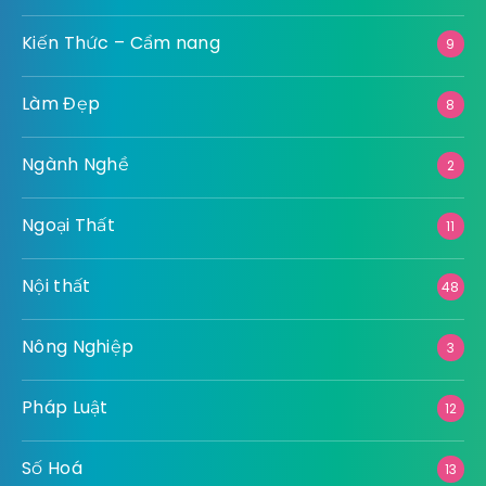
Kiến Thức – Cẩm nang
9
Làm Đẹp
8
Ngành Nghề
2
Ngoại Thất
11
Nội thất
48
Nông Nghiệp
3
Pháp Luật
12
Số Hoá
13