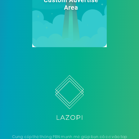
Cung cấp thệ thống PBN mạnh mẽ giúp bạn có cơ vào top