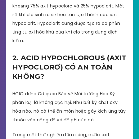
khoảng 75% axit hypoclorơ và 25% hypoclorit. Một
số khí clo sinh ra sẽ hòa tan tạo thành các ion
hypoclorit. Hypoclorit cũng được tạo ra do phản
ứng tự oxi hóa khử của khí clo trong dung dịch
kiềm.
2. ACID HYPOCHLOROUS (AXIT
HYPOCLORƠ) CÓ AN TOÀN
KHÔNG?
HClO được Cơ quan Bảo vệ Môi trường Hoa Kỳ
phân loại là không độc hại. Như bất kỳ chất oxy
hóa nào, nó có thể ăn mòn hoặc gây kích ứng tùy
thuộc vào nồng độ và độ pH của nó.
Trong một thử nghiệm lâm sàng, nước axit