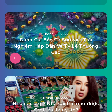
Tháng 1 9, 2022
Đánh Giá Bắn Cá Sunwin: Trải
Nghiệm Hấp Dẫn Và Tỷ Lệ Thưởng
Cao
Tháng 1 18, 2022
Nhà cái là gì? Nhà cái thế nào được
đánh giá là uy tín?