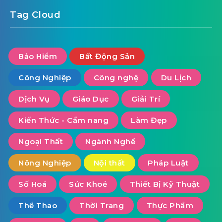
Tag Cloud
Bảo Hiểm
Bất Động Sản
Công Nghiệp
Công nghệ
Du Lịch
Dịch Vụ
Giáo Dục
Giải Trí
Kiến Thức - Cẩm nang
Làm Đẹp
Ngoại Thất
Ngành Nghề
Nông Nghiệp
Nội thất
Pháp Luật
Số Hoá
Sức Khoẻ
Thiết Bị Kỹ Thuật
Thể Thao
Thời Trang
Thực Phẩm