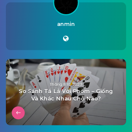
anmin
Tháng 8 10, 2023
So Sánh Tá Lả Với Phỏm – Giống
Và Khác Nhau Chỗ Nào?