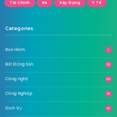
Tài Chính
Xe
Xây Dựng
Y Tế
Categories
Bảo Hiểm
1
Bất Động Sản
53
Công nghệ
69
Công Nghiệp
19
Dịch Vụ
61