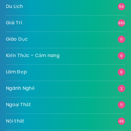
Du Lịch
59
Giải Trí
893
Giáo Dục
11
Kiến Thức – Cẩm nang
9
Làm Đẹp
8
Ngành Nghề
2
Ngoại Thất
11
Nội thất
48