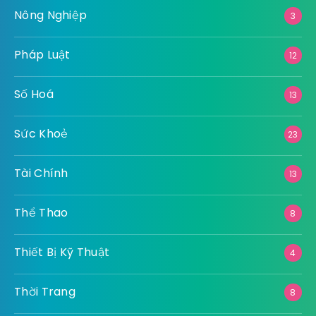
Nông Nghiệp
3
Pháp Luật
12
Số Hoá
13
Sức Khoẻ
23
Tài Chính
13
Thể Thao
8
Thiết Bị Kỹ Thuật
4
Thời Trang
8