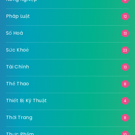
Pháp Luật
12
Số Hoá
13
Sức Khoẻ
23
Tài Chính
13
Thể Thao
8
Thiết Bị Kỹ Thuật
4
Thời Trang
8
Thực Phẩm
10