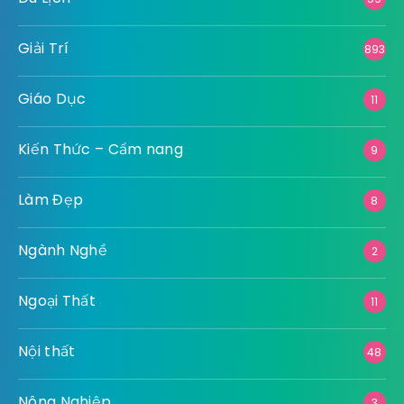
Giải Trí
893
Giáo Dục
11
Kiến Thức – Cẩm nang
9
Làm Đẹp
8
Ngành Nghề
2
Ngoại Thất
11
Nội thất
48
Nông Nghiệp
3