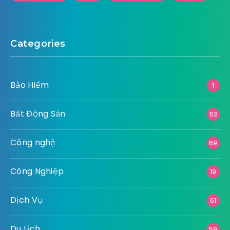
Categories
Bảo Hiểm
1
Bất Động Sản
53
Công nghệ
69
Công Nghiệp
19
Dịch Vụ
61
Du Lịch
59