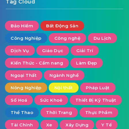
Tag Cloud
Bảo Hiểm
Bất Động Sản
Công Nghiệp
Công nghệ
Du Lịch
Dịch Vụ
Giáo Dục
Giải Trí
Kiến Thức - Cẩm nang
Làm Đẹp
Ngoại Thất
Ngành Nghề
Nông Nghiệp
Nội thất
Pháp Luật
Số Hoá
Sức Khoẻ
Thiết Bị Kỹ Thuật
Thể Thao
Thời Trang
Thực Phẩm
Tài Chính
Xe
Xây Dựng
Y Tế