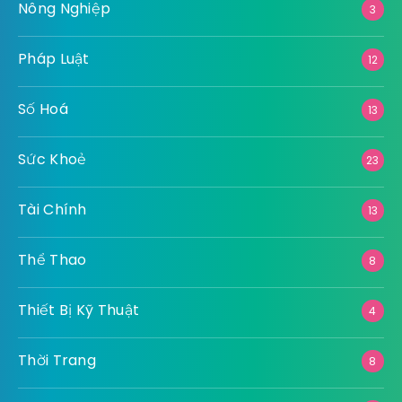
Nông Nghiệp
3
Pháp Luật
12
Số Hoá
13
Sức Khoẻ
23
Tài Chính
13
Thể Thao
8
Thiết Bị Kỹ Thuật
4
Thời Trang
8