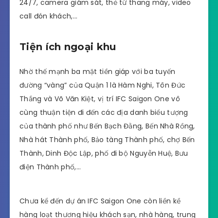
24/7, camera giám sát, thẻ từ thang máy, video
call đón khách,…
Tiện ích ngoại khu
Nhờ thế mạnh ba mặt tiền giáp với ba tuyến
đường “vàng” của Quận 1 là Hàm Nghi, Tôn Đức
Thắng và Võ Văn Kiệt, vị trí IFC Saigon One vô
cùng thuận tiện đi đến các địa danh biểu tượng
của thành phố như Bến Bạch Đằng, Bến Nhà Rồng,
Nhà hát Thành phố, Bảo tàng Thành phố, chợ Bến
Thành, Dinh Độc Lập, phố đi bộ Nguyễn Huệ, Bưu
điện Thành phố,…
Chưa kể đến dự án IFC Saigon One còn liền kề
hàng loạt thương hiệu khách sạn, nhà hàng, trung