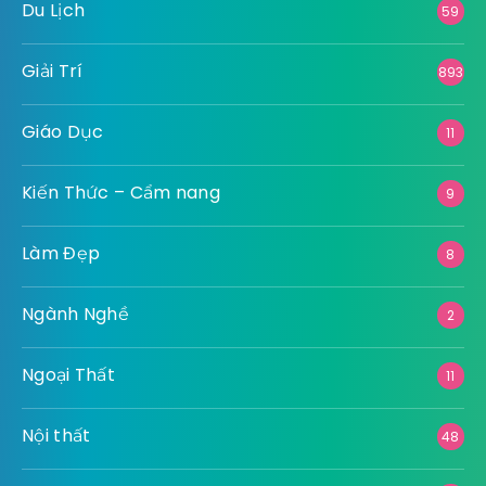
Du Lịch
59
Giải Trí
893
Giáo Dục
11
Kiến Thức – Cẩm nang
9
Làm Đẹp
8
Ngành Nghề
2
Ngoại Thất
11
Nội thất
48