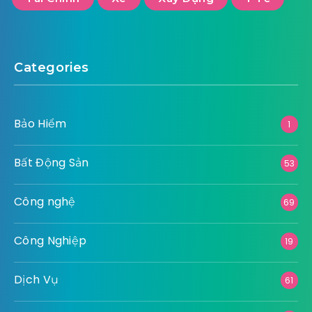
Categories
Bảo Hiểm
1
Bất Động Sản
53
Công nghệ
69
Công Nghiệp
19
Dịch Vụ
61