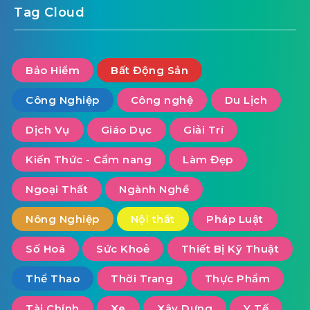
Tag Cloud
Bảo Hiểm
Bất Động Sản
Công Nghiệp
Công nghệ
Du Lịch
Dịch Vụ
Giáo Dục
Giải Trí
Kiến Thức - Cẩm nang
Làm Đẹp
Ngoại Thất
Ngành Nghề
Nông Nghiệp
Nội thất
Pháp Luật
Số Hoá
Sức Khoẻ
Thiết Bị Kỹ Thuật
Thể Thao
Thời Trang
Thực Phẩm
Tài Chính
Xe
Xây Dựng
Y Tế