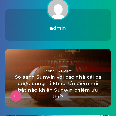
admin
Tháng 3 21, 2022
So sánh Sunwin với các nhà cái cá
cược bóng rổ khác: Ưu điểm nổi
bật nào khiến Sunwin chiếm ưu
thế?