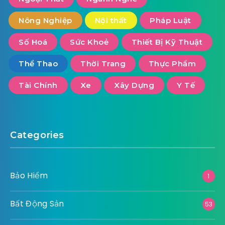
Nông Nghiệp
Nội thất
Pháp Luật
Số Hoá
Sức Khoẻ
Thiết Bị Kỹ Thuật
Thể Thao
Thời Trang
Thực Phẩm
Tài Chính
Xe
Xây Dựng
Y Tế
Categories
Bảo Hiểm
1
Bất Động Sản
53