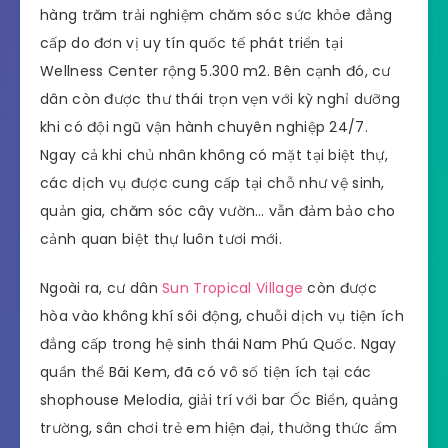
hàng trăm trải nghiệm chăm sóc sức khỏe đẳng
cấp do đơn vị uy tín quốc tế phát triển tại
Wellness Center rộng 5.300 m2. Bên cạnh đó, cư
dân còn được thư thái trọn vẹn với kỳ nghỉ dưỡng
khi có đội ngũ vận hành chuyên nghiệp 24/7.
Ngay cả khi chủ nhân không có mặt tại biệt thự,
các dịch vụ được cung cấp tại chỗ như vệ sinh,
quản gia, chăm sóc cây vườn… vẫn đảm bảo cho
cảnh quan biệt thự luôn tươi mới.
Ngoài ra, cư dân
Sun Tropical Village
còn được
hòa vào không khí sôi động, chuỗi dịch vụ tiện ích
đẳng cấp trong hệ sinh thái Nam Phú Quốc. Ngay
quần thể Bãi Kem, đã có vô số tiện ích tại các
shophouse Melodia, giải trí với bar Ốc Biển, quảng
trường, sân chơi trẻ em hiện đại, thưởng thức ẩm