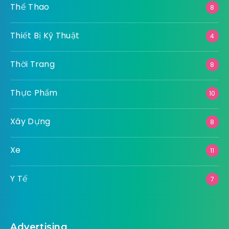
Thể Thao
8
Thiết Bị Kỹ Thuật
4
Thời Trang
8
Thực Phẩm
10
Xây Dựng
8
Xe
11
Y Tế
7
Advertising