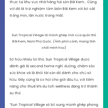
thực tại khu vực nhà hàng hải sản Bãi Kem… Cùng
với đó là trải nghiệm tắm biển Bãi Kem với bờ cát
trắng mịn, làn nước trong mát.
Sun Tropical Village là mảnh ghép mới của quần thể
Bãi Kem, Nam Phú Quốc
. (
Ảnh phối cảnh, mang tính
chất minh hoạ)
Sở hữu nhiều lợi thế, Sun Tropical Village được
đánh giá là second home nghỉ dưỡng, chăm sóc
sức khỏe và là khối tài sản để dành cho chủ sở
hữu. Đây cũng là cơ hội cho giới đầu tư, với tiềm
năng cho thuê khi du lịch wellness đang trở thành
xu thế.
“Sun Tropical Village sẽ bổ sung mảnh ghép phong