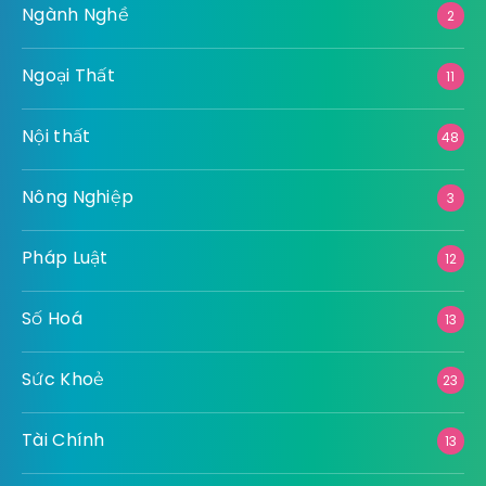
Ngành Nghề
2
Ngoại Thất
11
Nội thất
48
Nông Nghiệp
3
Pháp Luật
12
Số Hoá
13
Sức Khoẻ
23
Tài Chính
13