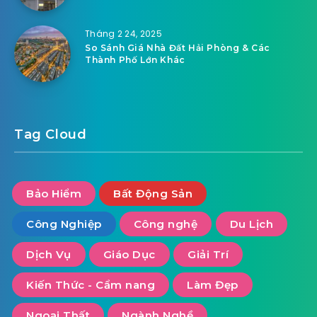
Tháng 2 24, 2025
So Sánh Giá Nhà Đất Hải Phòng & Các
Thành Phố Lớn Khác
Tag Cloud
Bảo Hiểm
Bất Động Sản
Công Nghiệp
Công nghệ
Du Lịch
Dịch Vụ
Giáo Dục
Giải Trí
Kiến Thức - Cẩm nang
Làm Đẹp
Ngoại Thất
Ngành Nghề