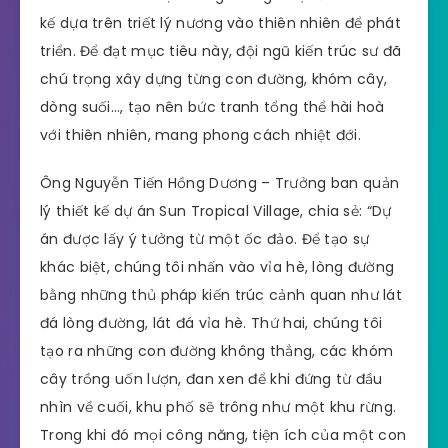
kế dựa trên triết lý nương vào thiên nhiên để phát
triển. Để đạt mục tiêu này, đội ngũ kiến trúc sư đã
chú trọng xây dựng từng con đường, khóm cây,
dòng suối…, tạo nên bức tranh tổng thể hài hoà
với thiên nhiên, mang phong cách nhiệt đới.
Ông Nguyễn Tiến Hồng Dương – Trưởng ban quản
lý thiết kế dự án Sun Tropical Village, chia sẻ: “Dự
án được lấy ý tưởng từ một ốc đảo. Để tạo sự
khác biệt, chúng tôi nhấn vào vỉa hè, lòng đường
bằng những thủ pháp kiến trúc cảnh quan như lát
đá lòng đường, lát đá vỉa hè. Thứ hai, chúng tôi
tạo ra những con đường không thẳng, các khóm
cây trồng uốn lượn, đan xen để khi đứng từ đầu
nhìn về cuối, khu phố sẽ trông như một khu rừng.
Trong khi đó mọi công năng, tiện ích của một con