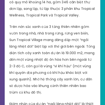
có quy mô khoảng 14 ha, gồm 346 căn biệt thự
đơn lập, song lập, tứ lập thuộc 3 phân khu Tropical
Wellness, Tropical Park và Tropical Valley.
Trên nền sắc xanh của 3 tầng thiên nhiên gồm
vườn trong nhà, nhà trong rừng, rừng ven biển,
Sun Tropical Village mang dáng dấp một “ngôi
làng nhiệt đới” biệt lập với thế giới bên ngoài. Tổng
diện tích cây xanh toàn dự án là 19.000 m2, mang
đến một vùng nhiệt độ ôn hòa hơn bên ngoài từ
2-3 độ C, còn gọi là vùng “vi khí hậu” (một vùng
khí quyển địa phương có khí hậu khác biệt với
xung quanh). Nhờ hệ thống cây xanh lớn, cư dân
sẽ được hòa vào khung cảnh thiên nhiên bao
trùm cả khu đô thị.
Điểm nhấn của dự án “ngôi làng nhiệt đới” là thiết