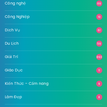
Công nghệ
69
Công Nghiệp
19
Dịch Vụ
61
Du Lịch
59
Giải Trí
893
Giáo Dục
11
Kiến Thức – Cẩm nang
9
Làm Đẹp
8